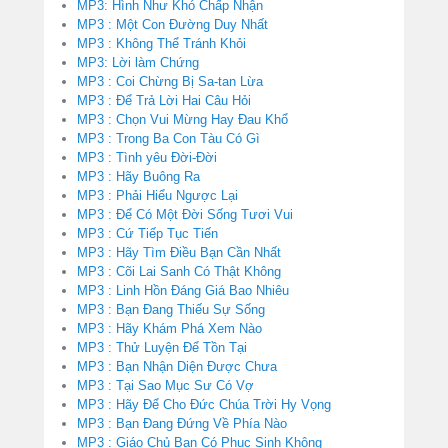
MP3: Hình Như Khó Chấp Nhận
MP3 : Một Con Đường Duy Nhất
MP3 : Không Thể Tránh Khỏi
MP3: Lời làm Chứng
MP3 : Coi Chừng Bị Sa-tan Lừa
MP3 : Để Trả Lời Hai Câu Hỏi
MP3 : Chọn Vui Mừng Hay Đau Khổ
MP3 : Trong Ba Con Tàu Có Gì
MP3 : Tình yêu Đời-Đời
MP3 : Hãy Buông Ra
MP3 : Phải Hiểu Ngược Lại
MP3 : Để Có Một Đời Sống Tươi Vui
MP3 : Cứ Tiếp Tục Tiến
MP3 : Hãy Tìm Điều Bạn Cần Nhất
MP3 : Cõi Lai Sanh Có Thật Không
MP3 : Linh Hồn Đáng Giá Bao Nhiêu
MP3 : Bạn Đang Thiếu Sự Sống
MP3 : Hãy Khám Phá Xem Nào
MP3 : Thử Luyện Để Tồn Tại
MP3 : Bạn Nhận Diện Được Chưa
MP3 : Tại Sao Mục Sư Có Vợ
MP3 : Hãy Để Cho Đức Chúa Trời Hy Vọng
MP3 : Bạn Đang Đứng Về Phía Nào
MP3 : Giáo Chủ Bạn Có Phục Sinh Không