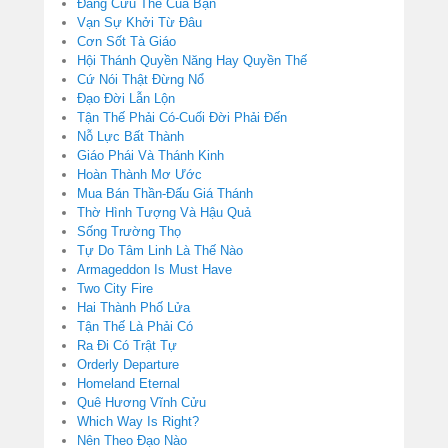
Đấng Cứu Thế Của Bạn
Vạn Sự Khởi Từ Đâu
Cơn Sốt Tà Giáo
Hội Thánh Quyền Năng Hay Quyền Thế
Cứ Nói Thật Đừng Nổ
Đạo Đời Lẫn Lộn
Tận Thế Phải Có-Cuối Đời Phải Đến
Nỗ Lực Bất Thành
Giáo Phái Và Thánh Kinh
Hoàn Thành Mơ Ước
Mua Bán Thần-Đấu Giá Thánh
Thờ Hình Tượng Và Hậu Quả
Sống Trường Thọ
Tự Do Tâm Linh Là Thế Nào
Armageddon Is Must Have
Two City Fire
Hai Thành Phố Lửa
Tận Thế Là Phải Có
Ra Đi Có Trật Tự
Orderly Departure
Homeland Eternal
Quê Hương Vĩnh Cửu
Which Way Is Right?
Nên Theo Đạo Nào