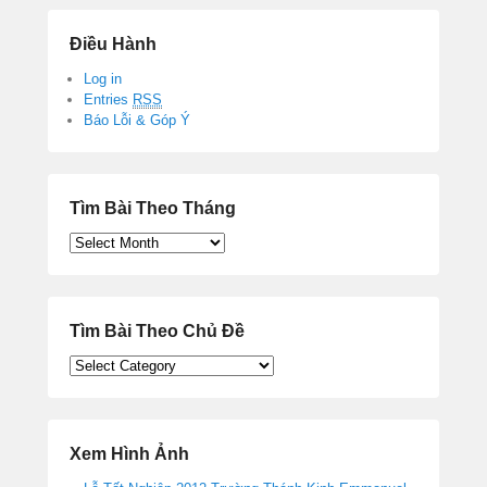
Điều Hành
Log in
Entries
RSS
Báo Lỗi & Góp Ý
Tìm Bài Theo Tháng
Tìm
Bài
Theo
Tháng
Tìm Bài Theo Chủ Đề
Tìm
Bài
Theo
Chủ
Đề
Xem Hình Ảnh