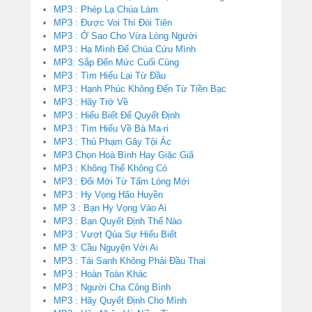
MP3 : Phép Lạ Chúa Làm
MP3 : Được Voi Thì Đòi Tiên
MP3 : Ở Sao Cho Vừa Lòng Người
MP3 : Hạ Mình Để Chúa Cứu Mình
MP3: Sắp Đến Mức Cuối Cùng
MP3 : Tìm Hiểu Lại Từ Đầu
MP3 : Hạnh Phúc Không Đến Từ Tiền Bạc
MP3 : Hãy Trở Về
MP3 : Hiểu Biết Để Quyết Định
MP3 : Tìm Hiểu Về Bà Ma-ri
MP3 : Thủ Phạm Gây Tội Ác
MP3 Chọn Hoà Bình Hay Giặc Giã
MP3 : Không Thể Không Có
MP3 : Đổi Mới Từ Tấm Lòng Mới
MP3 : Hy Vọng Hão Huyền
MP 3 : Bạn Hy Vọng Vào Ai
MP3 : Bạn Quyết Định Thế Nào
MP3 : Vượt Qúa Sự Hiểu Biết
MP 3: Cầu Nguyện Với Ai
MP3 : Tái Sanh Không Phải Đầu Thai
MP3 : Hoàn Toàn Khác
MP3 : Người Cha Công Bình
MP3 : Hãy Quyết Định Cho Mình