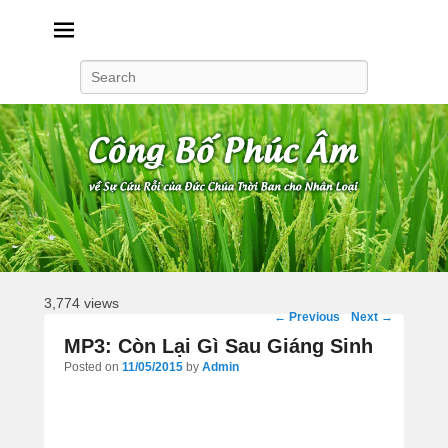
Công Bố Phúc Âm
Search
3,774 views
Post
←
Previous
Next
→
navigation
MP3: Còn Lại Gì Sau Giáng Sinh
Posted on
11/05/2015
by
Admin