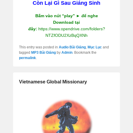
Còn Lại Gì Sau Giáng Sinh
Bấm vào nút “play” ► để nghe
Download tại
đây:
https://www.opendrive.com/folders?
NTZfODU2XzBqQXNh
This entry was posted in
Audio Bài Giảng
,
Mục Lục
and
tagged
MP3 Bài Giảng
by
Admin
. Bookmark the
permalink
.
Vietnamese Global Missionary