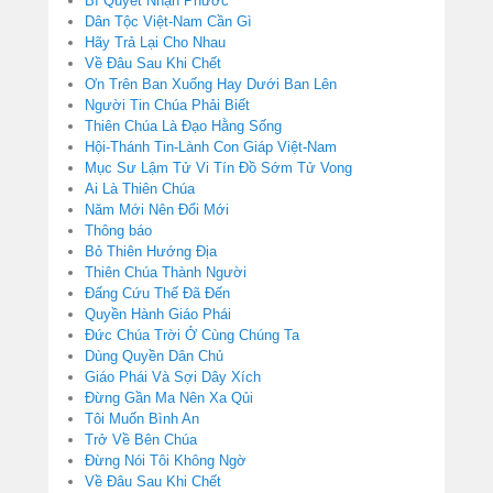
Bí Quyết Nhận Phước
Dân Tộc Việt-Nam Cần Gì
Hãy Trả Lại Cho Nhau
Về Đâu Sau Khi Chết
Ơn Trên Ban Xuống Hay Dưới Ban Lên
Người Tin Chúa Phải Biết
Thiên Chúa Là Đạo Hằng Sống
Hội-Thánh Tin-Lành Con Giáp Việt-Nam
Mục Sư Lậm Tử Vi Tín Đồ Sớm Tử Vong
Ai Là Thiên Chúa
Năm Mới Nên Đổi Mới
Thông báo
Bỏ Thiên Hướng Địa
Thiên Chúa Thành Người
Đấng Cứu Thế Đã Đến
Quyền Hành Giáo Phái
Đức Chúa Trời Ở Cùng Chúng Ta
Dùng Quyền Dân Chủ
Giáo Phái Và Sợi Dây Xích
Đừng Gần Ma Nên Xa Qủi
Tôi Muốn Bình An
Trở Về Bên Chúa
Đừng Nói Tôi Không Ngờ
Về Đâu Sau Khi Chết