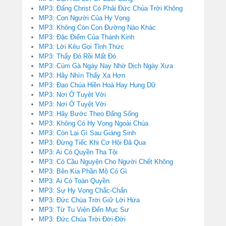
MP3: Đấng Christ Có Phải Đức Chúa Trời Không
MP3: Con Người Của Hy Vọng
MP3: Không Còn Con Đường Nào Khác
MP3: Đặc Điểm Của Thánh Kinh
MP3: Lời Kêu Gọi Tỉnh Thức
MP3: Thấy Đó Rồi Mất Đó
MP3: Cúm Gà Ngày Nay Nhờ Dịch Ngày Xưa
MP3: Hãy Nhìn Thấy Xa Hơn
MP3: Đạo Chúa Hiền Hoà Hay Hung Dữ
MP3: Nơi Ở Tuyệt Vời
MP3: Nơi Ở Tuyệt Vời
MP3: Hãy Bước Theo Đấng Sống
MP3: Không Có Hy Vọng Ngoài Chúa
MP3: Còn Lại Gì Sau Giáng Sinh
MP3: Đừng Tiếc Khi Cơ Hội Đã Qua
MP3: Ai Có Quyền Tha Tội
MP3: Có Cầu Nguyện Cho Người Chết Không
MP3: Bên Kia Phần Mộ Có Gì
MP3: Ai Có Toàn Quyền
MP3: Sự Hy Vọng Chắc-Chắn
MP3: Đức Chúa Trời Giữ Lời Hứa
MP3: Từ Tu Viện Đến Mục Sư
MP3: Đức Chúa Trời Đời-Đời