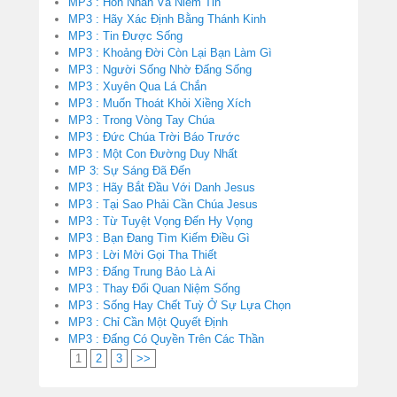
MP3 : Hôn Nhân Và Niềm Tin
MP3 : Hãy Xác Định Bằng Thánh Kinh
MP3 : Tin Được Sống
MP3 : Khoảng Đời Còn Lại Bạn Làm Gì
MP3 : Người Sống Nhờ Đấng Sống
MP3 : Xuyên Qua Lá Chắn
MP3 : Muốn Thoát Khỏi Xiềng Xích
MP3 : Trong Vòng Tay Chúa
MP3 : Đức Chúa Trời Báo Trước
MP3 : Một Con Đường Duy Nhất
MP 3: Sự Sáng Đã Đến
MP3 : Hãy Bắt Đầu Với Danh Jesus
MP3 : Tại Sao Phải Cần Chúa Jesus
MP3 : Từ Tuyệt Vọng Đến Hy Vọng
MP3 : Bạn Đang Tìm Kiếm Điều Gì
MP3 : Lời Mời Gọi Tha Thiết
MP3 : Đấng Trung Bảo Là Ai
MP3 : Thay Đổi Quan Niệm Sống
MP3 : Sống Hay Chết Tuỳ Ở Sự Lựa Chọn
MP3 : Chỉ Cần Một Quyết Định
MP3 : Đấng Có Quyền Trên Các Thần
1
2
3
>>