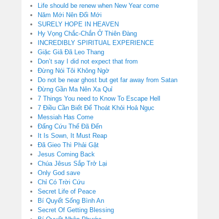
Life should be renew when New Year come
Năm Mới Nên Đổi Mới
SURELY HOPE IN HEAVEN
Hy Vọng Chắc-Chắn Ở Thiên Đàng
INCREDIBLY SPIRITUAL EXPERIENCE
Giặc Giã Đã Leo Thang
Don’t say I did not expect that from
Đừng Nói Tôi Không Ngờ
Do not be near ghost but get far away from Satan
Đừng Gần Ma Nên Xa Quỉ
7 Things You need to Know To Escape Hell
7 Điều Cần Biết Để Thoát Khỏi Hoả Ngục
Messiah Has Come
Đấng Cứu Thế Đã Đến
It Is Sown, It Must Reap
Đã Gieo Thì Phải Gặt
Jesus Coming Back
Chúa Jêsus Sắp Trở Lại
Only God save
Chỉ Có Trời Cứu
Secret Life of Peace
Bí Quyết Sống Bình An
Secret Of Getting Blessing