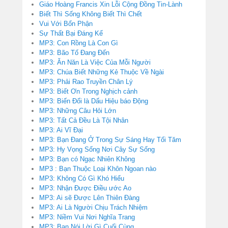
Giáo Hoàng Francis Xin Lỗi Cộng Đồng Tin-Lành
Biết Thì Sống Không Biết Thì Chết
Vui Với Bổn Phận
Sự Thất Bại Đáng Kể
MP3: Con Rồng Là Con Gì
MP3: Bão Tố Đang Đến
MP3: Ăn Năn Là Việc Của Mỗi Người
MP3: Chúa Biết Những Kẻ Thuộc Về Ngài
MP3: Phải Rao Truyền Chân Lý
MP3: Biết Ơn Trong Nghịch cảnh
MP3: Biến Đổi là Dấu Hiệu báo Động
MP3: Những Câu Hỏi Lớn
MP3: Tất Cả Đều Là Tội Nhân
MP3: Ai Vĩ Đại
MP3: Bạn Đang Ở Trong Sự Sáng Hay Tối Tăm
MP3: Hy Vọng Sống Nơi Cây Sự Sống
MP3: Bạn có Ngạc Nhiên Không
MP3 : Bạn Thuộc Loại Khôn Ngoan nào
MP3: Không Có Gì Khó Hiểu
MP3: Nhận Được Điều ước Ao
MP3: Ai sẽ Được Lên Thiên Đàng
MP3: Ai Là Người Chịu Trách Nhiệm
MP3: Niềm Vui Nơi Nghĩa Trang
MP3: Bạn Nói Lời Gì Cuối Cùng