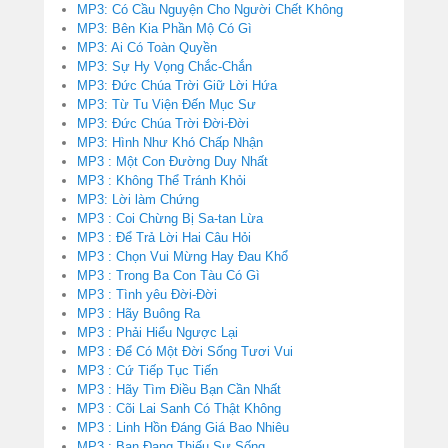
MP3: Có Cầu Nguyện Cho Người Chết Không
MP3: Bên Kia Phần Mộ Có Gì
MP3: Ai Có Toàn Quyền
MP3: Sự Hy Vọng Chắc-Chắn
MP3: Đức Chúa Trời Giữ Lời Hứa
MP3: Từ Tu Viện Đến Mục Sư
MP3: Đức Chúa Trời Đời-Đời
MP3: Hình Như Khó Chấp Nhận
MP3 : Một Con Đường Duy Nhất
MP3 : Không Thể Tránh Khỏi
MP3: Lời làm Chứng
MP3 : Coi Chừng Bị Sa-tan Lừa
MP3 : Để Trả Lời Hai Câu Hỏi
MP3 : Chọn Vui Mừng Hay Đau Khổ
MP3 : Trong Ba Con Tàu Có Gì
MP3 : Tình yêu Đời-Đời
MP3 : Hãy Buông Ra
MP3 : Phải Hiểu Ngược Lại
MP3 : Để Có Một Đời Sống Tươi Vui
MP3 : Cứ Tiếp Tục Tiến
MP3 : Hãy Tìm Điều Bạn Cần Nhất
MP3 : Cõi Lai Sanh Có Thật Không
MP3 : Linh Hồn Đáng Giá Bao Nhiêu
MP3 : Bạn Đang Thiếu Sự Sống