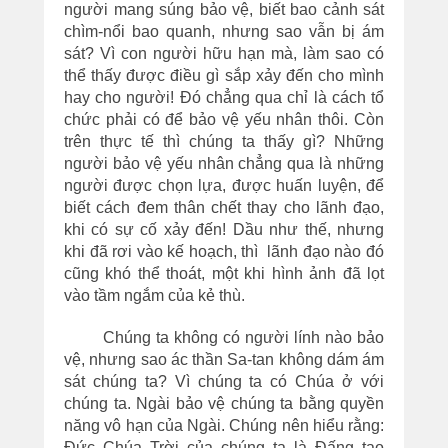
người mang súng bảo vệ, biết bao cảnh sát
chìm-nổi bao quanh, nhưng sao vẫn bị ám
sát? Vì con người hữu hạn mà, làm sao có
thể thấy được điều gì sắp xảy đến cho mình
hay cho người! Đó chẳng qua chỉ là cách tổ
chức phải có để bảo vệ yếu nhân thôi. Còn
trên thực tế thì chúng ta thấy gì? Những
người bảo vệ yếu nhân chẳng qua là những
người được chọn lựa, được huấn luyện, để
biết cách đem thân chết thay cho lãnh đạo,
khi có sự cố xảy đến! Dầu như thế, nhưng
khi đã rơi vào kế hoạch, thì lãnh đạo nào đó
cũng khó thể thoát, một khi hình ảnh đã lọt
vào tầm ngắm của kẻ thù.
Chúng ta không có người lính nào bảo
vệ, nhưng sao ác thần Sa-tan không dám ám
sát chúng ta? Vì chúng ta có Chúa ở với
chúng ta. Ngài bảo vệ chúng ta bằng quyền
năng vô hạn của Ngài. Chúng nên hiểu rằng:
Đức Chúa Trời của chúng ta là Đấng tạo