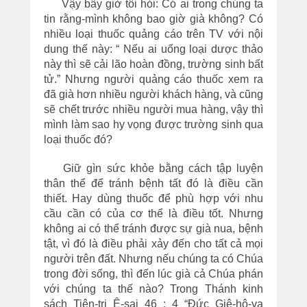
Vậy bây giờ tôi hỏi: Có ai trong chúng ta
tin rằng-mình không bao giờ già không? Có
nhiều loại thuốc quảng cáo trên TV với nội
dung thế này: “ Nếu ai uống loại dược thảo
này thì sẽ cải lão hoàn đồng, trường sinh bất
tử.” Nhưng người quảng cáo thuốc xem ra
đã già hơn nhiều người khách hàng, và cũng
sẽ chết trước nhiều người mua hàng, vậy thì
mình làm sao hy vọng được trường sinh qua
loại thuốc đó?
Giữ gìn sức khỏe bằng cách tập luyện
thân thể để tránh bệnh tất đó là điều cần
thiết. Hay dùng thuốc để phù hợp với nhu
cầu cần có của cơ thể là điều tốt. Nhưng
không ai có thể tránh được sự già nua, bệnh
tật, vì đó là điều phải xảy đến cho tất cả mọi
người trên đất. Nhưng nếu chúng ta có Chúa
trong đời sống, thì đến lúc già cả Chúa phán
với chúng ta thế nào? Trong Thánh kinh
sách Tiên-tri Ê-sai 46 : 4 “Đức Giê-hô-va