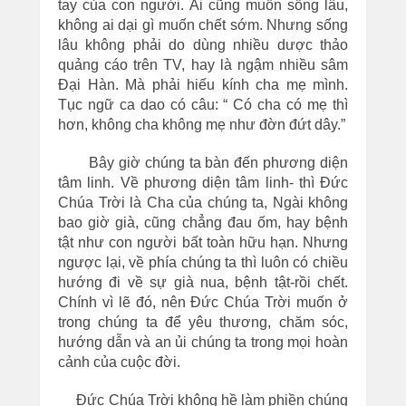
tay của con người. Ai cũng muốn sống lâu,
không ai dại gì muốn chết sớm. Nhưng sống
lâu không phải do dùng nhiều dược thảo
quảng cáo trên TV, hay là ngậm nhiều sâm
Đại Hàn. Mà phải hiếu kính cha mẹ mình.
Tục ngữ ca dao có câu: “ Có cha có mẹ thì
hơn, không cha không mẹ như đờn đứt dây.”
Bây giờ chúng ta bàn đến phương diện
tâm linh. Về phương diện tâm linh- thì Đức
Chúa Trời là Cha của chúng ta, Ngài không
bao giờ già, cũng chẳng đau ốm, hay bệnh
tật như con người bất toàn hữu hạn. Nhưng
ngược lại, về phía chúng ta thì luôn có chiều
hướng đi về sự già nua, bệnh tật-rồi chết.
Chính vì lẽ đó, nên Đức Chúa Trời muốn ở
trong chúng ta để yêu thương, chăm sóc,
hướng dẫn và an ủi chúng ta trong mọi hoàn
cảnh của cuộc đời.
Đức Chúa Trời không hề làm phiền chúng