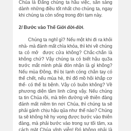
Chúa là Đấng chúng ta hầu việc, sẵn sàng
dành những điều tốt nhất cho chúng ta, ngay
khi chúng ta còn sống trong đời tạm này.
2/ Bước vào Thế Giới đời-đời
.
Chúng ta nghĩ gì? Nếu một khi đi ra khỏi
nhà- mà đánh mất chìa khóa, thì khi về chúng
ta có mở được cửa không? Chắc-chắn là
không chứ? Vậy chúng ta có biết hậu qu3a
trước mắt mình phải đón nhận là gì không?
Nếu mùa Đông, thì bị lạnh cóng chân tay có
thể chết, nếu mùa hè, thì đổ mồ hôi khắp cơ
thể- có thể bị bệnh. Vậy có buồn không? Về
phương diện tâm linh cũng vậy. Nếu chúng
ta tin Chúa rồi, mà trên đường về thiên đàng
đánh mất niềm tin nơi Chúa, thì chúng ta sẽ
phải gánh chịu hậu qủa như thế nào? Chúng
ta sẽ không hề hy vọng được bước vào thiên
đàng, mà phải bước vào trong sự tối tăm, xa
cách mặt Chúa vĩnh viễn! Đó không phải là