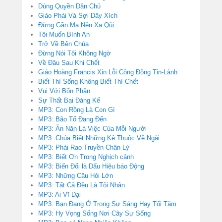
Dùng Quyền Dân Chủ
Giáo Phái Và Sợi Dây Xích
Đừng Gần Ma Nên Xa Qủi
Tôi Muốn Bình An
Trở Về Bên Chúa
Đừng Nói Tôi Không Ngờ
Về Đâu Sau Khi Chết
Giáo Hoàng Francis Xin Lỗi Cộng Đồng Tin-Lành
Biết Thì Sống Không Biết Thì Chết
Vui Với Bổn Phận
Sự Thất Bại Đáng Kể
MP3: Con Rồng Là Con Gì
MP3: Bão Tố Đang Đến
MP3: Ăn Năn Là Việc Của Mỗi Người
MP3: Chúa Biết Những Kẻ Thuộc Về Ngài
MP3: Phải Rao Truyền Chân Lý
MP3: Biết Ơn Trong Nghịch cảnh
MP3: Biến Đổi là Dấu Hiệu báo Động
MP3: Những Câu Hỏi Lớn
MP3: Tất Cả Đều Là Tội Nhân
MP3: Ai Vĩ Đại
MP3: Bạn Đang Ở Trong Sự Sáng Hay Tối Tăm
MP3: Hy Vọng Sống Nơi Cây Sự Sống