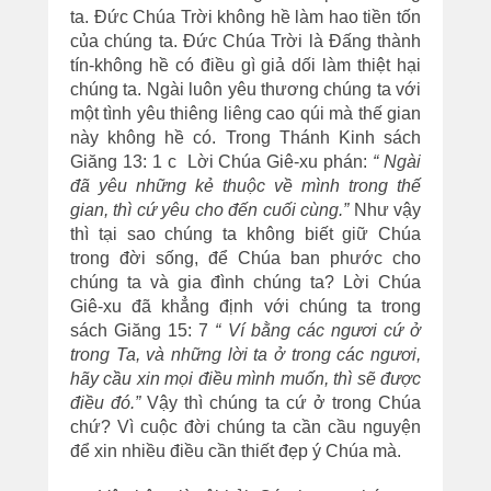
ta. Đức Chúa Trời không hề làm hao tiền tốn
của chúng ta. Đức Chúa Trời là Đấng thành
tín-không hề có điều gì giả dối làm thiệt hại
chúng ta. Ngài luôn yêu thương chúng ta với
một tình yêu thiêng liêng cao qúi mà thế gian
này không hề có. Trong Thánh Kinh sách
Giăng 13: 1 c Lời Chúa Giê-xu phán:
“ Ngài
đã yêu những kẻ thuộc về mình trong thế
gian, thì cứ yêu cho đến cuối cùng.”
Như vậy
thì tại sao chúng ta không biết giữ Chúa
trong đời sống, để Chúa ban phước cho
chúng ta và gia đình chúng ta? Lời Chúa
Giê-xu đã khẳng định với chúng ta trong
sách Giăng 15: 7
“ Ví bằng các ngươi cứ ở
trong Ta, và những lời ta ở trong các ngươi,
hãy cầu xin mọi điều mình muốn, thì sẽ được
điều đó.”
Vậy thì chúng ta cứ ở trong Chúa
chứ? Vì cuộc đời chúng ta cần cầu nguyện
để xin nhiều điều cần thiết đẹp ý Chúa mà.