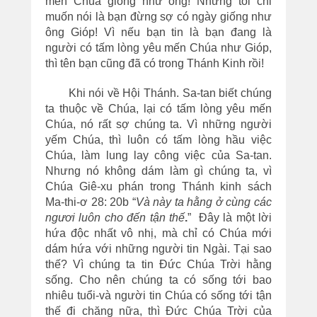
mến Chúa giống như ông! Nhưng tôi chỉ
muốn nói là bạn đừng sợ có ngày giống như
ông Gióp! Vì nếu bạn tin là bạn đang là
người có tấm lòng yêu mến Chúa như Gióp,
thì tên bạn cũng đã có trong Thánh Kinh rồi!
Khi nói về Hội Thánh. Sa-tan biết chúng
ta thuộc về Chúa, lại có tấm lòng yêu mến
Chúa, nó rất sợ chúng ta. Vì những người
yếm Chúa, thì luôn có tấm lòng hầu việc
Chúa, làm lung lay công việc của Sa-tan.
Nhưng nó không dám làm gì chúng ta, vì
Chúa Giê-xu phán trong Thánh kinh sách
Ma-thi-ơ 28: 20b “
Và này ta hằng ở cùng các
ngươi luôn cho đến tận thế
.
” Đây là một lời
hứa độc nhất vô nhị, mà chỉ có Chúa mới
dám hứa với những người tin Ngài. Tại sao
thế? Vì chúng ta tin Đức Chúa Trời hằng
sống. Cho nên chúng ta có sống tới bao
nhiêu tuổi-và người tin Chúa có sống tới tận
thế đi chăng nữa, thì Đức Chúa Trời của