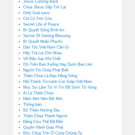
Jesus Coming Back
Chúa Jêsus Sắp Trở Lại
Only God save
Chỉ Có Trời Cứu
Secret Life of Peace
Bí Quyết Sống Bình An
Secret Of Getting Blessing
Bí Quyết Nhận Phước
Dân Tộc Việt-Nam Cần Gì
Hãy Trả Lại Cho Nhau
Về Đâu Sau Khi Chết
Ơn Trên Ban Xuống Hay Dưới Ban Lên
Người Tin Chúa Phải Biết
Thiên Chúa Là Đạo Hằng Sống
Hội-Thánh Tin-Lành Con Giáp Việt-Nam
Mục Sư Lậm Tử Vi Tín Đồ Sớm Tử Vong
Ai Là Thiên Chúa
Năm Mới Nên Đổi Mới
Thông báo
Bỏ Thiên Hướng Địa
Thiên Chúa Thành Người
Đấng Cứu Thế Đã Đến
Quyền Hành Giáo Phái
Đức Chúa Trời Ở Cùng Chúng Ta