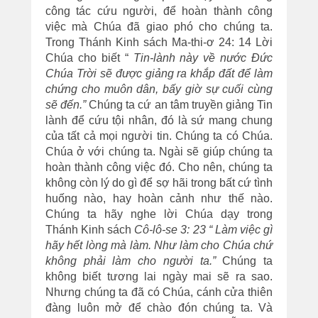
công tác cứu người, để hoàn thành công
việc mà Chúa đã giao phó cho chúng ta.
Trong Thánh Kinh sách Ma-thi-ơ 24: 14 Lời
Chúa cho biết “
Tin-lành này về nước Đức
Chúa Trời sẽ được giảng ra khắp đất để làm
chứng cho muôn dân, bấy giờ sự cuối cùng
sẽ đến.”
Chúng ta cứ an tâm truyền giảng Tin
lành để cứu tội nhân, đó là sứ mang chung
của tất cả mọi người tin. Chúng ta có Chúa.
Chúa ở với chúng ta. Ngài sẽ giúp chúng ta
hoàn thành công việc đó. Cho nên, chúng ta
không còn lý do gì để sợ hãi trong bất cứ tình
huống nào, hay hoàn cảnh như thế nào.
Chúng ta hãy nghe lời Chúa dạy trong
Thánh Kinh sách
Cô-lô-se 3: 23 “ Làm việc gì
hãy hết lòng mà làm. Như làm cho Chúa chứ
không phải làm cho người ta.”
Chúng ta
không biết tương lai ngày mai sẽ ra sao.
Nhưng chúng ta đã có Chúa, cánh cửa thiên
đàng luôn mở để chào đón chúng ta. Và