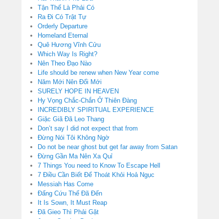
Tận Thế Là Phải Có
Ra Đi Có Trật Tự
Orderly Departure
Homeland Eternal
Quê Hương Vĩnh Cửu
Which Way Is Right?
Nên Theo Đạo Nào
Life should be renew when New Year come
Năm Mới Nên Đổi Mới
SURELY HOPE IN HEAVEN
Hy Vọng Chắc-Chắn Ở Thiên Đàng
INCREDIBLY SPIRITUAL EXPERIENCE
Giặc Giã Đã Leo Thang
Don’t say I did not expect that from
Đừng Nói Tôi Không Ngờ
Do not be near ghost but get far away from Satan
Đừng Gần Ma Nên Xa Quỉ
7 Things You need to Know To Escape Hell
7 Điều Cần Biết Để Thoát Khỏi Hoả Ngục
Messiah Has Come
Đấng Cứu Thế Đã Đến
It Is Sown, It Must Reap
Đã Gieo Thì Phải Gặt