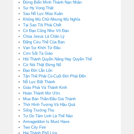
Đừng Biến Mình Thành Nạn Nhân
Sự Hy Vọng Thật
Sau Nỗ Lực Mùa Xuân
Không Mù Chữ-Nhưng Mù Nghĩa
Tại Sao Tôi Phải Chết
Có Đạo Cũng Như Vô Đạo
Chúa Jesus Là Chân Lý
Đấng Cứu Thế Của Bạn
Vạn Sự Khởi Từ Đâu
Cơn Sốt Tà Giáo
Hội Thánh Quyền Năng Hay Quyền Thế
Cứ Nói Thật Đừng Nổ
Đạo Đời Lẫn Lộn
Tận Thế Phải Có-Cuối Đời Phải Đến
Nỗ Lực Bất Thành
Giáo Phái Và Thánh Kinh
Hoàn Thành Mơ Ước
Mua Bán Thần-Đấu Giá Thánh
Thờ Hình Tượng Và Hậu Quả
Sống Trường Thọ
Tự Do Tâm Linh Là Thế Nào
Armageddon Is Must Have
Two City Fire
Hai Thành Phố Lửa