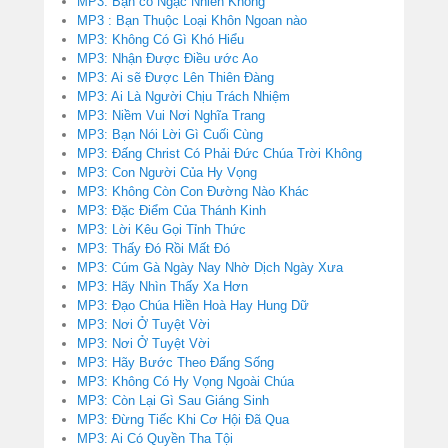
MP3: Bạn có Ngạc Nhiên Không
MP3 : Bạn Thuộc Loại Khôn Ngoan nào
MP3: Không Có Gì Khó Hiểu
MP3: Nhận Được Điều ước Ao
MP3: Ai sẽ Được Lên Thiên Đàng
MP3: Ai Là Người Chịu Trách Nhiệm
MP3: Niềm Vui Nơi Nghĩa Trang
MP3: Bạn Nói Lời Gì Cuối Cùng
MP3: Đấng Christ Có Phải Đức Chúa Trời Không
MP3: Con Người Của Hy Vọng
MP3: Không Còn Con Đường Nào Khác
MP3: Đặc Điểm Của Thánh Kinh
MP3: Lời Kêu Gọi Tỉnh Thức
MP3: Thấy Đó Rồi Mất Đó
MP3: Cúm Gà Ngày Nay Nhờ Dịch Ngày Xưa
MP3: Hãy Nhìn Thấy Xa Hơn
MP3: Đạo Chúa Hiền Hoà Hay Hung Dữ
MP3: Nơi Ở Tuyệt Vời
MP3: Nơi Ở Tuyệt Vời
MP3: Hãy Bước Theo Đấng Sống
MP3: Không Có Hy Vọng Ngoài Chúa
MP3: Còn Lại Gì Sau Giáng Sinh
MP3: Đừng Tiếc Khi Cơ Hội Đã Qua
MP3: Ai Có Quyền Tha Tội