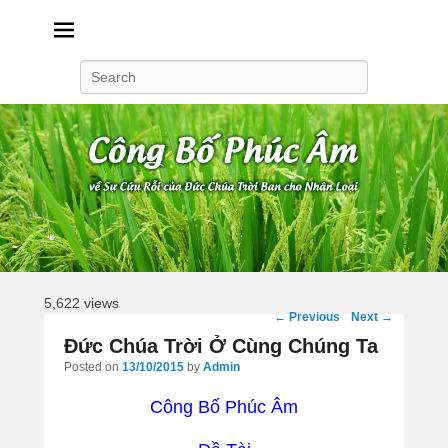
Công Bố Phúc Âm
Search
5,622 views
Post
←
Previous
Next
→
navigation
Đức Chúa Trời Ở Cùng Chúng Ta
Posted on
13/10/2015
by
Admin
Công Bố Phúc Âm