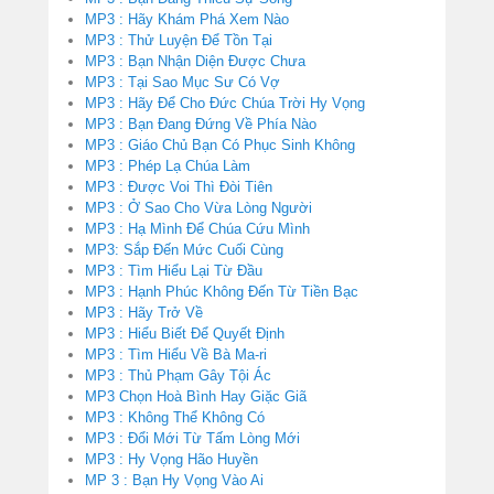
MP3 : Hãy Khám Phá Xem Nào
MP3 : Thử Luyện Để Tồn Tại
MP3 : Bạn Nhận Diện Được Chưa
MP3 : Tại Sao Mục Sư Có Vợ
MP3 : Hãy Để Cho Đức Chúa Trời Hy Vọng
MP3 : Bạn Đang Đứng Về Phía Nào
MP3 : Giáo Chủ Bạn Có Phục Sinh Không
MP3 : Phép Lạ Chúa Làm
MP3 : Được Voi Thì Đòi Tiên
MP3 : Ở Sao Cho Vừa Lòng Người
MP3 : Hạ Mình Để Chúa Cứu Mình
MP3: Sắp Đến Mức Cuối Cùng
MP3 : Tìm Hiểu Lại Từ Đầu
MP3 : Hạnh Phúc Không Đến Từ Tiền Bạc
MP3 : Hãy Trở Về
MP3 : Hiểu Biết Để Quyết Định
MP3 : Tìm Hiểu Về Bà Ma-ri
MP3 : Thủ Phạm Gây Tội Ác
MP3 Chọn Hoà Bình Hay Giặc Giã
MP3 : Không Thể Không Có
MP3 : Đổi Mới Từ Tấm Lòng Mới
MP3 : Hy Vọng Hão Huyền
MP 3 : Bạn Hy Vọng Vào Ai