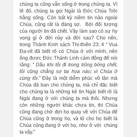
chúng ta cũng vẫn sống ở trong chúng ta. Vì
lẽ đó, chúng ta gọi Ngài là Đức Chúa Trời
hằng sống. Còn bất kỳ niềm tin nào ngoài
Chúa, cũng rất là đáng sợ. Bởi đối tượng
của người tin đã chết. Vậy làm sao có sự hy
vọng gì ở đời này và đời sau? Cho nên,
trong Thánh Kinh sách Thi-thiên 23: 4 “ Vua
Đa-vít đã biết rõ có Chúa ở với mình, nên
ông được Đức Thánh Linh cảm động để nói
rằng:
“ Dầu khi tôi đi trong trũng bóng chết,
tôi cũng chẳng sợ tai họa nào; vì Chúa ở
cùng tôi.”
Đây là một diễm phúc vô tận mà
Chúa đã ban cho chúng ta, mà chỉ đặc biệt
cho chúng ta là những kẻ tin Ngài biết rõ là
Ngài đang ở với chúng ta mà thôi. Nhưng
còn những người khác chưa tin, thì Chúa
cũng đang chờ đợi họ quay về với Chúa để
Chúa cũng ở trong họ, và tỏ cho họ biết là
Chúa cũng đang ở với họ, như ở với chúng
ta vậy.”