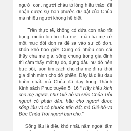
người con, người cháu tỏ lòng hiếu thảo, để
nhận được sự ban phước dư dật của Chúa
mà nhiều người không hề biết.
Trên thực tế, không có đứa con nào tốt
bụng, muốn lo cho cha mẹ, mà cha mẹ cứ
một mực đòi dọn ra để sa vào sự cô đơn,
khốn khó bao giờ! Cũng có nhiều con cái
thấy cha mẹ già, sống chung trong gia đình
thì cảm thấy mất tự do, đụng đâu hư đó nên
bực bội, luôn tìm cách cho cha mẹ đi ra khỏi
gia đình mình cho đỡ phiền. Đây là điều đau
buồn nhất- mà Chúa đã dạy trong Thánh
Kinh sách Phục truyền 5: 16 “
Hãy hiếu kính
cha mẹ ngươi, như Giê-hô-va Đức Chúa Trời
ngươi có phán dặn, hầu cho ngươi được
sống lâu và có phước trên đất, mà Giê-hô-va
Đức Chúa Trời ngươi ban cho.”
Sống lâu là điều khó nhất, nằm ngoài tầm