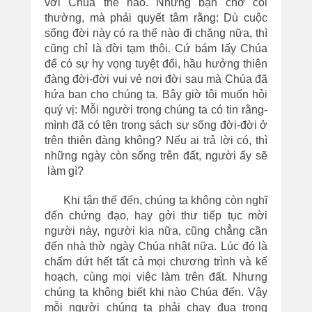
với Chúa thế nào. Nhưng bạn chớ coi
thường, mà phải quyết tâm rằng: Dù cuộc
sống đời này có ra thế nào đi chăng nữa, thì
cũng chỉ là đời tạm thôi. Cứ bám lấy Chúa
để có sự hy vọng tuyệt đối, hầu hưởng thiên
đàng đời-đời vui vẻ nơi đời sau mà Chúa đã
hứa ban cho chúng ta. Bây giờ tôi muốn hỏi
quý vị: Mỗi người trong chúng ta có tin rằng-
mình đã có tên trong sách sự sống đời-đời ở
trên thiên đàng không? Nếu ai trả lời có, thì
những ngày còn sống trên đất, người ấy sẽ
làm gì?
Khi tận thế đến, chúng ta không còn nghĩ
đến chứng đạo, hay gởi thư tiếp tục mời
người này, người kia nữa, cũng chẳng cần
đến nhà thờ ngày Chúa nhật nữa. Lúc đó là
chấm dứt hết tất cả mọi chương trình và kế
hoạch, cùng mọi việc làm trên đất. Nhưng
chúng ta không biết khi nào Chúa đến. Vậy
mỗi người chúng ta phải chạy đua trong