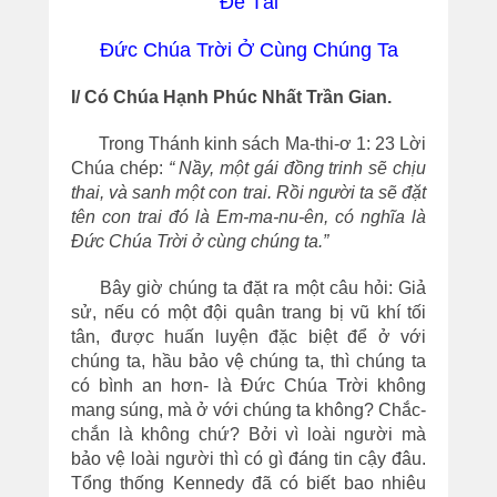
Đề Tài
Đức Chúa Trời Ở Cùng Chúng Ta
I/ Có Chúa Hạnh Phúc Nhất Trần Gian.
Trong Thánh kinh sách Ma-thi-ơ 1: 23 Lời
Chúa chép:
“ Nầy, một gái đồng trinh sẽ chịu
thai, và sanh một con trai. Rồi người ta sẽ đặt
tên con trai đó là Em-ma-nu-ên, có nghĩa là
Đức Chúa Trời ở cùng chúng ta.”
Bây giờ chúng ta đặt ra một câu hỏi: Giả
sử, nếu có một đội quân trang bị vũ khí tối
tân, được huấn luyện đặc biệt để ở với
chúng ta, hầu bảo vệ chúng ta, thì chúng ta
có bình an hơn- là Đức Chúa Trời không
mang súng, mà ở với chúng ta không? Chắc-
chắn là không chứ? Bởi vì loài người mà
bảo vệ loài người thì có gì đáng tin cậy đâu.
Tổng thống Kennedy đã có biết bao nhiêu