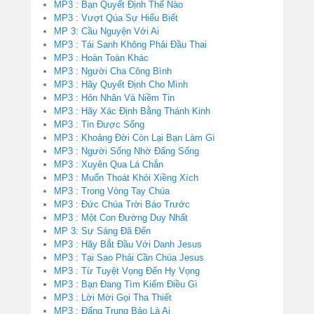
MP3 : Bạn Quyết Định Thế Nào
MP3 : Vượt Qúa Sự Hiểu Biết
MP 3: Cầu Nguyện Với Ai
MP3 : Tái Sanh Không Phải Đầu Thai
MP3 : Hoàn Toàn Khác
MP3 : Người Cha Công Bình
MP3 : Hãy Quyết Định Cho Mình
MP3 : Hôn Nhân Và Niềm Tin
MP3 : Hãy Xác Định Bằng Thánh Kinh
MP3 : Tin Được Sống
MP3 : Khoảng Đời Còn Lại Bạn Làm Gì
MP3 : Người Sống Nhờ Đấng Sống
MP3 : Xuyên Qua Lá Chắn
MP3 : Muốn Thoát Khỏi Xiềng Xích
MP3 : Trong Vòng Tay Chúa
MP3 : Đức Chúa Trời Báo Trước
MP3 : Một Con Đường Duy Nhất
MP 3: Sự Sáng Đã Đến
MP3 : Hãy Bắt Đầu Với Danh Jesus
MP3 : Tại Sao Phải Cần Chúa Jesus
MP3 : Từ Tuyệt Vọng Đến Hy Vọng
MP3 : Bạn Đang Tìm Kiếm Điều Gì
MP3 : Lời Mời Gọi Tha Thiết
MP3 : Đấng Trung Bảo Là Ai