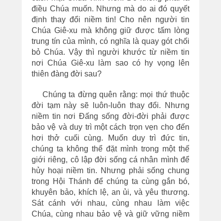
điều Chúa muốn. Nhưng mà do ai đó quyết
định thay đổi niềm tin! Cho nên người tin
Chúa Giê-xu mà không giữ được tấm lòng
trung tín của mình, có nghĩa là quay gót chối
bỏ Chúa. Vậy thì người khước từ niềm tin
nơi Chúa Giê-xu làm sao có hy vọng lên
thiên đàng đời sau?
Chúng ta đừng quên rằng: mọi thứ thuộc
đời tạm này sẽ luôn-luôn thay đổi. Nhưng
niềm tin nơi Đấng sống đời-đời phải được
bảo vệ và duy trì một cách trọn vẹn cho đến
hơi thở cuối cùng. Muốn duy trì đức tin,
chúng ta không thể đặt mình trong một thế
giới riêng, cô lập đời sống cá nhân mình để
hủy hoại niềm tin. Nhưng phải sống chung
trong Hội Thánh để chúng ta cùng gắn bó,
khuyên bảo, khích lệ, an ủi, và yêu thương.
Sát cánh với nhau, cùng nhau làm việc
Chúa, cùng nhau bảo vệ và giữ vững niềm