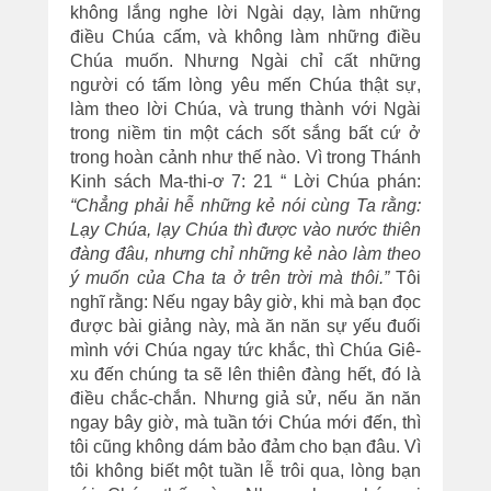
không lắng nghe lời Ngài dạy, làm những
điều Chúa cấm, và không làm những điều
Chúa muốn. Nhưng Ngài chỉ cất những
người có tấm lòng yêu mến Chúa thật sự,
làm theo lời Chúa, và trung thành với Ngài
trong niềm tin một cách sốt sắng bất cứ ở
trong hoàn cảnh như thế nào. Vì trong Thánh
Kinh sách Ma-thi-ơ 7: 21 “ Lời Chúa phán:
“Chẳng phải hễ những kẻ nói cùng Ta rằng:
Lạy Chúa, lạy Chúa thì được vào nước thiên
đàng đâu, nhưng chỉ những kẻ nào làm theo
ý muốn của Cha ta ở trên trời mà thôi.”
Tôi
nghĩ rằng: Nếu ngay bây giờ, khi mà bạn đọc
được bài giảng này, mà ăn năn sự yếu đuối
mình với Chúa ngay tức khắc, thì Chúa Giê-
xu đến chúng ta sẽ lên thiên đàng hết, đó là
điều chắc-chắn. Nhưng giả sử, nếu ăn năn
ngay bây giờ, mà tuần tới Chúa mới đến, thì
tôi cũng không dám bảo đảm cho bạn đâu. Vì
tôi không biết một tuần lễ trôi qua, lòng bạn