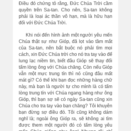
Điều đó chứng tỏ rằng, Đức Chúa Trời cầm
quyền trên Sa-tan. Cho nên, Sa-tan không
phải là loại ác thần vô hạn, mà là hữu hạn
đối với Đức Chúa Trời.
Khi nói đến hình ảnh một người yêu mến
Chúa thật sự như Gióp, đã lọt vào tầm mắt
của Sa-tan, nên bắt buộc nó phải tìm mọi
cách, xin Đức Chúa trời cho nó tra tay vào để
lung lạc niềm tin, biết đâu Gióp sẽ thay đổi
tấm lòng ông với Chúa chăng. Còn nếu Gióp
vẫn một mực trung tín thì nó cũng đâu mất
mát gì? Có thể khi bạn đọc những hàng chữ
này, mà bạn là người tự cho mình là có tấm
lòng trung tín với Chúa ngang hàng như ông
Gióp, thì bạn sợ sẽ có ngày Sa-tan cũng xin
Chúa cho tra tay vào bạn chăng? Tôi khuyên
bạn đừng sợ điều đó. Tôi cũng không dám
nghĩ là; ngoài ông Gióp ra, sẽ không ai tìm
được them một người đó có tấm lòng yêu