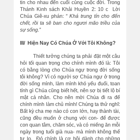
tin cho nhau đến cuối cùng cuộc đời. Trong
Thánh Kinh sách Khải Huyền 2: 10 c Lời
Chúa Giê-xu phán:
“ Khá trung tín cho đến
chết, rồi ta sẽ ban cho ngươi mão triều của
sự sống.”
III/ Hiện Nay Có Chúa Ở Với Tôi Không?
Thiết tưởng chúng ta phải đặt một câu
hỏi tối quan trọng cho chính mình đó là: Tôi
có bằng lòng cho Chúa ngự trong đời sống
tôi không? Vì có người sợ Chúa ngự ở trong
đời sống mình, làm mình khó yếu đuối, toan
tính gì Chúa cũng biết hết, nên sợ bị tiết lộ bí
mật cá nhân. Cho nên mời Chúa đi ra để
chính mình làm chủ mình! Chúng ta thử nghĩ:
Bất kỳ cha mẹ nào có con lớn, hay thành tài,
cũng đều muốn ở chung với con- để được
con quan tâm, chăm sóc, và có miếng ăn mỗi
ngày trong tuổi già nua- mà mình không thể
tự lo. Đó chính là cơ hội dành cho những