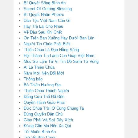
Bí Quyết Sống Bình An
Secret Of Getting Blessing
Bí Quyết Nhận Phước
Dân Tộc Việt-Nam Cần Gì
Hãy Trả Lại Cho Nhau
Về Đâu Sau Khi Chết
Ơn Trên Ban Xuống Hay Dưới Ban Lên
Người Tin Chúa Phải Biết
Thiên Chúa Là Đạo Hằng Sống
Hội-Thánh Tin-Lành Con Giáp Việt-Nam
Mục Sư Lậm Tử Vi Tín Đồ Sớm Tử Vong
Ai Là Thiên Chúa
Năm Mới Nên Đổi Mới
Thông báo
Bỏ Thiên Hướng Địa
Thiên Chúa Thành Người
Đấng Cứu Thế Đã Đến
Quyền Hành Giáo Phái
Đức Chúa Trời Ở Cùng Chúng Ta
Dùng Quyền Dân Chủ
Giáo Phái Và Sợi Dây Xích
Đừng Gần Ma Nên Xa Qủi
Tôi Muốn Bình An
Trở Về Bên Chúa