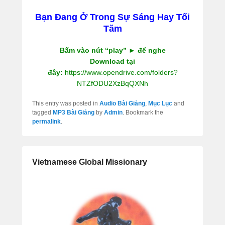
Bạn Đang Ở Trong Sự Sáng Hay Tối
Tăm
Bấm vào nút “play” ► để nghe
Download tại
đây:
https://www.opendrive.com/folders?
NTZfODU2XzBqQXNh
This entry was posted in
Audio Bài Giảng
,
Mục Lục
and
tagged
MP3 Bài Giảng
by
Admin
. Bookmark the
permalink
.
Vietnamese Global Missionary