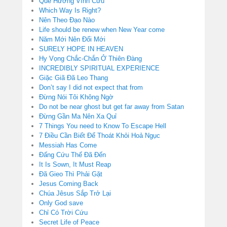
Quê Hương Vĩnh Cửu
Which Way Is Right?
Nên Theo Đạo Nào
Life should be renew when New Year come
Năm Mới Nên Đổi Mới
SURELY HOPE IN HEAVEN
Hy Vọng Chắc-Chắn Ở Thiên Đàng
INCREDIBLY SPIRITUAL EXPERIENCE
Giặc Giã Đã Leo Thang
Don’t say I did not expect that from
Đừng Nói Tôi Không Ngờ
Do not be near ghost but get far away from Satan
Đừng Gần Ma Nên Xa Quỉ
7 Things You need to Know To Escape Hell
7 Điều Cần Biết Để Thoát Khỏi Hoả Ngục
Messiah Has Come
Đấng Cứu Thế Đã Đến
It Is Sown, It Must Reap
Đã Gieo Thì Phải Gặt
Jesus Coming Back
Chúa Jêsus Sắp Trở Lại
Only God save
Chỉ Có Trời Cứu
Secret Life of Peace