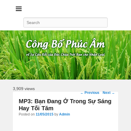
Công Bố Phúc Âm
Search
3,909 views
Post
←
Previous
Next
→
navigation
MP3: Bạn Đang Ở Trong Sự Sáng
Hay Tối Tăm
Posted on
11/05/2015
by
Admin