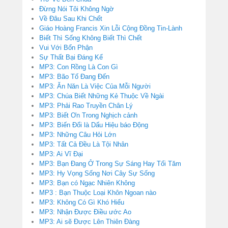
Đừng Nói Tôi Không Ngờ
Về Đâu Sau Khi Chết
Giáo Hoàng Francis Xin Lỗi Cộng Đồng Tin-Lành
Biết Thì Sống Không Biết Thì Chết
Vui Với Bổn Phận
Sự Thất Bại Đáng Kể
MP3: Con Rồng Là Con Gì
MP3: Bão Tố Đang Đến
MP3: Ăn Năn Là Việc Của Mỗi Người
MP3: Chúa Biết Những Kẻ Thuộc Về Ngài
MP3: Phải Rao Truyền Chân Lý
MP3: Biết Ơn Trong Nghịch cảnh
MP3: Biến Đổi là Dấu Hiệu báo Động
MP3: Những Câu Hỏi Lớn
MP3: Tất Cả Đều Là Tội Nhân
MP3: Ai Vĩ Đại
MP3: Bạn Đang Ở Trong Sự Sáng Hay Tối Tăm
MP3: Hy Vọng Sống Nơi Cây Sự Sống
MP3: Bạn có Ngạc Nhiên Không
MP3 : Bạn Thuộc Loại Khôn Ngoan nào
MP3: Không Có Gì Khó Hiểu
MP3: Nhận Được Điều ước Ao
MP3: Ai sẽ Được Lên Thiên Đàng