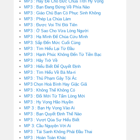
MP3 : Hãy Để Cho Đức Chúa Trời Hy Vọng
MP3 : Bạn Đang Đứng Về Phía Nào
MP3 : Giáo Chủ Bạn Có Phục Sinh Không
MP3 : Phép Lạ Chúa Làm
MP3 : Được Voi Thì Đòi Tiên
MP3 : Ở Sao Cho Vừa Lòng Người
MP3 : Hạ Mình Để Chúa Cứu Mình
MP3: Sắp Đến Mức Cuối Cùng
MP3 : Tìm Hiểu Lại Từ Đầu
MP3 : Hạnh Phúc Không Đến Từ Tiền Bạc
MP3 : Hãy Trở Về
MP3 : Hiểu Biết Để Quyết Định
MP3 : Tìm Hiểu Về Bà Ma-ri
MP3 : Thủ Phạm Gây Tội Ác
MP3 Chọn Hoà Bình Hay Giặc Giã
MP3 : Không Thể Không Có
MP3 : Đổi Mới Từ Tấm Lòng Mới
MP3 : Hy Vọng Hão Huyền
MP 3 : Bạn Hy Vọng Vào Ai
MP3 : Bạn Quyết Định Thế Nào
MP3 : Vượt Qúa Sự Hiểu Biết
MP 3: Cầu Nguyện Với Ai
MP3 : Tái Sanh Không Phải Đầu Thai
MP3 : Hoàn Toàn Khác