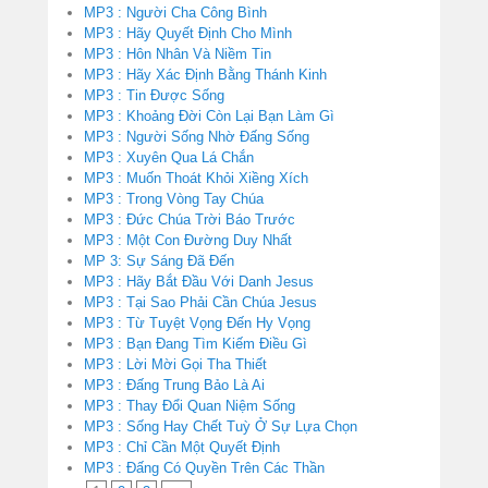
MP3 : Người Cha Công Bình
MP3 : Hãy Quyết Định Cho Mình
MP3 : Hôn Nhân Và Niềm Tin
MP3 : Hãy Xác Định Bằng Thánh Kinh
MP3 : Tin Được Sống
MP3 : Khoảng Đời Còn Lại Bạn Làm Gì
MP3 : Người Sống Nhờ Đấng Sống
MP3 : Xuyên Qua Lá Chắn
MP3 : Muốn Thoát Khỏi Xiềng Xích
MP3 : Trong Vòng Tay Chúa
MP3 : Đức Chúa Trời Báo Trước
MP3 : Một Con Đường Duy Nhất
MP 3: Sự Sáng Đã Đến
MP3 : Hãy Bắt Đầu Với Danh Jesus
MP3 : Tại Sao Phải Cần Chúa Jesus
MP3 : Từ Tuyệt Vọng Đến Hy Vọng
MP3 : Bạn Đang Tìm Kiếm Điều Gì
MP3 : Lời Mời Gọi Tha Thiết
MP3 : Đấng Trung Bảo Là Ai
MP3 : Thay Đổi Quan Niệm Sống
MP3 : Sống Hay Chết Tuỳ Ở Sự Lựa Chọn
MP3 : Chỉ Cần Một Quyết Định
MP3 : Đấng Có Quyền Trên Các Thần