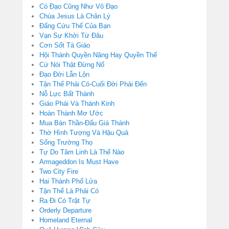
Có Đạo Cũng Như Vô Đạo
Chúa Jesus Là Chân Lý
Đấng Cứu Thế Của Bạn
Vạn Sự Khởi Từ Đâu
Cơn Sốt Tà Giáo
Hội Thánh Quyền Năng Hay Quyền Thế
Cứ Nói Thật Đừng Nổ
Đạo Đời Lẫn Lộn
Tận Thế Phải Có-Cuối Đời Phải Đến
Nỗ Lực Bất Thành
Giáo Phái Và Thánh Kinh
Hoàn Thành Mơ Ước
Mua Bán Thần-Đấu Giá Thánh
Thờ Hình Tượng Và Hậu Quả
Sống Trường Thọ
Tự Do Tâm Linh Là Thế Nào
Armageddon Is Must Have
Two City Fire
Hai Thành Phố Lửa
Tận Thế Là Phải Có
Ra Đi Có Trật Tự
Orderly Departure
Homeland Eternal