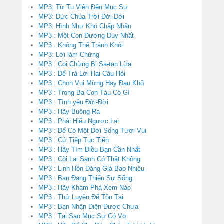
MP3: Từ Tu Viện Đến Mục Sư
MP3: Đức Chúa Trời Đời-Đời
MP3: Hình Như Khó Chấp Nhận
MP3 : Một Con Đường Duy Nhất
MP3 : Không Thể Tránh Khỏi
MP3: Lời làm Chứng
MP3 : Coi Chừng Bị Sa-tan Lừa
MP3 : Để Trả Lời Hai Câu Hỏi
MP3 : Chọn Vui Mừng Hay Đau Khổ
MP3 : Trong Ba Con Tàu Có Gì
MP3 : Tình yêu Đời-Đời
MP3 : Hãy Buông Ra
MP3 : Phải Hiểu Ngược Lại
MP3 : Để Có Một Đời Sống Tươi Vui
MP3 : Cứ Tiếp Tục Tiến
MP3 : Hãy Tìm Điều Bạn Cần Nhất
MP3 : Cõi Lai Sanh Có Thật Không
MP3 : Linh Hồn Đáng Giá Bao Nhiêu
MP3 : Bạn Đang Thiếu Sự Sống
MP3 : Hãy Khám Phá Xem Nào
MP3 : Thử Luyện Để Tồn Tại
MP3 : Bạn Nhận Diện Được Chưa
MP3 : Tại Sao Mục Sư Có Vợ