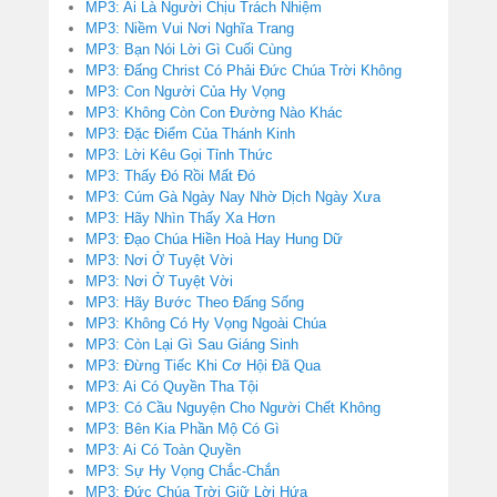
MP3: Ai Là Người Chịu Trách Nhiệm
MP3: Niềm Vui Nơi Nghĩa Trang
MP3: Bạn Nói Lời Gì Cuối Cùng
MP3: Đấng Christ Có Phải Đức Chúa Trời Không
MP3: Con Người Của Hy Vọng
MP3: Không Còn Con Đường Nào Khác
MP3: Đặc Điểm Của Thánh Kinh
MP3: Lời Kêu Gọi Tỉnh Thức
MP3: Thấy Đó Rồi Mất Đó
MP3: Cúm Gà Ngày Nay Nhờ Dịch Ngày Xưa
MP3: Hãy Nhìn Thấy Xa Hơn
MP3: Đạo Chúa Hiền Hoà Hay Hung Dữ
MP3: Nơi Ở Tuyệt Vời
MP3: Nơi Ở Tuyệt Vời
MP3: Hãy Bước Theo Đấng Sống
MP3: Không Có Hy Vọng Ngoài Chúa
MP3: Còn Lại Gì Sau Giáng Sinh
MP3: Đừng Tiếc Khi Cơ Hội Đã Qua
MP3: Ai Có Quyền Tha Tội
MP3: Có Cầu Nguyện Cho Người Chết Không
MP3: Bên Kia Phần Mộ Có Gì
MP3: Ai Có Toàn Quyền
MP3: Sự Hy Vọng Chắc-Chắn
MP3: Đức Chúa Trời Giữ Lời Hứa