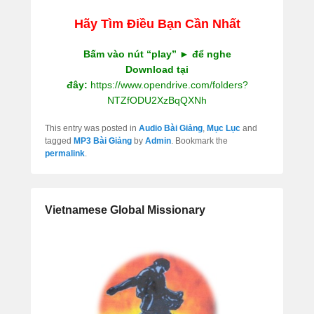
Hãy Tìm Điều Bạn Cần Nhất
Bấm vào nút “play” ► để nghe
Download tại
đây:
https://www.opendrive.com/folders?
NTZfODU2XzBqQXNh
This entry was posted in
Audio Bài Giảng
,
Mục Lục
and
tagged
MP3 Bài Giảng
by
Admin
. Bookmark the
permalink
.
Vietnamese Global Missionary