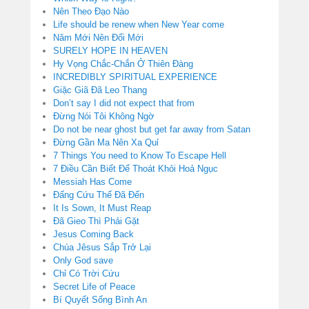
Nên Theo Đạo Nào
Life should be renew when New Year come
Năm Mới Nên Đổi Mới
SURELY HOPE IN HEAVEN
Hy Vọng Chắc-Chắn Ở Thiên Đàng
INCREDIBLY SPIRITUAL EXPERIENCE
Giặc Giã Đã Leo Thang
Don’t say I did not expect that from
Đừng Nói Tôi Không Ngờ
Do not be near ghost but get far away from Satan
Đừng Gần Ma Nên Xa Quỉ
7 Things You need to Know To Escape Hell
7 Điều Cần Biết Để Thoát Khỏi Hoả Ngục
Messiah Has Come
Đấng Cứu Thế Đã Đến
It Is Sown, It Must Reap
Đã Gieo Thì Phải Gặt
Jesus Coming Back
Chúa Jêsus Sắp Trở Lại
Only God save
Chỉ Có Trời Cứu
Secret Life of Peace
Bí Quyết Sống Bình An