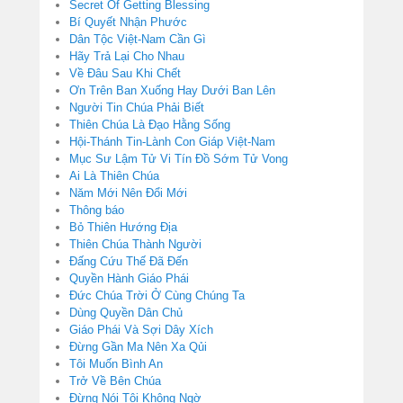
Secret Of Getting Blessing
Bí Quyết Nhận Phước
Dân Tộc Việt-Nam Cần Gì
Hãy Trả Lại Cho Nhau
Về Đâu Sau Khi Chết
Ơn Trên Ban Xuống Hay Dưới Ban Lên
Người Tin Chúa Phải Biết
Thiên Chúa Là Đạo Hằng Sống
Hội-Thánh Tin-Lành Con Giáp Việt-Nam
Mục Sư Lậm Tử Vi Tín Đồ Sớm Tử Vong
Ai Là Thiên Chúa
Năm Mới Nên Đổi Mới
Thông báo
Bỏ Thiên Hướng Địa
Thiên Chúa Thành Người
Đấng Cứu Thế Đã Đến
Quyền Hành Giáo Phái
Đức Chúa Trời Ở Cùng Chúng Ta
Dùng Quyền Dân Chủ
Giáo Phái Và Sợi Dây Xích
Đừng Gần Ma Nên Xa Qủi
Tôi Muốn Bình An
Trở Về Bên Chúa
Đừng Nói Tôi Không Ngờ