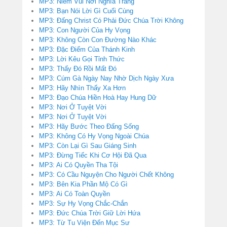
MP3: Niềm Vui Nơi Nghĩa Trang
MP3: Bạn Nói Lời Gì Cuối Cùng
MP3: Đấng Christ Có Phải Đức Chúa Trời Không
MP3: Con Người Của Hy Vọng
MP3: Không Còn Con Đường Nào Khác
MP3: Đặc Điểm Của Thánh Kinh
MP3: Lời Kêu Gọi Tỉnh Thức
MP3: Thấy Đó Rồi Mất Đó
MP3: Cúm Gà Ngày Nay Nhờ Dịch Ngày Xưa
MP3: Hãy Nhìn Thấy Xa Hơn
MP3: Đạo Chúa Hiền Hoà Hay Hung Dữ
MP3: Nơi Ở Tuyệt Vời
MP3: Nơi Ở Tuyệt Vời
MP3: Hãy Bước Theo Đấng Sống
MP3: Không Có Hy Vọng Ngoài Chúa
MP3: Còn Lại Gì Sau Giáng Sinh
MP3: Đừng Tiếc Khi Cơ Hội Đã Qua
MP3: Ai Có Quyền Tha Tội
MP3: Có Cầu Nguyện Cho Người Chết Không
MP3: Bên Kia Phần Mộ Có Gì
MP3: Ai Có Toàn Quyền
MP3: Sự Hy Vọng Chắc-Chắn
MP3: Đức Chúa Trời Giữ Lời Hứa
MP3: Từ Tu Viện Đến Mục Sư