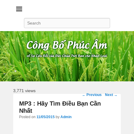
Công Bố Phúc Âm
Search
3,771 views
Post
←
Previous
Next
→
navigation
MP3 : Hãy Tìm Điều Bạn Cần
Nhất
Posted on
11/05/2015
by
Admin