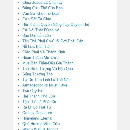
Chúa Jesus Là Chân Lý
Đấng Cứu Thế Của Bạn
Vạn Sự Khởi Từ Đâu
Cơn Sốt Tà Giáo
Hội Thánh Quyền Năng Hay Quyền Thế
Cứ Nói Thật Đừng Nổ
Đạo Đời Lẫn Lộn
Tận Thế Phải Có-Cuối Đời Phải Đến
Nỗ Lực Bất Thành
Giáo Phái Và Thánh Kinh
Hoàn Thành Mơ Ước
Mua Bán Thần-Đấu Giá Thánh
Thờ Hình Tượng Và Hậu Quả
Sống Trường Thọ
Tự Do Tâm Linh Là Thế Nào
Armageddon Is Must Have
Two City Fire
Hai Thành Phố Lửa
Tận Thế Là Phải Có
Ra Đi Có Trật Tự
Orderly Departure
Homeland Eternal
Quê Hương Vĩnh Cửu
Which Way Is Right?