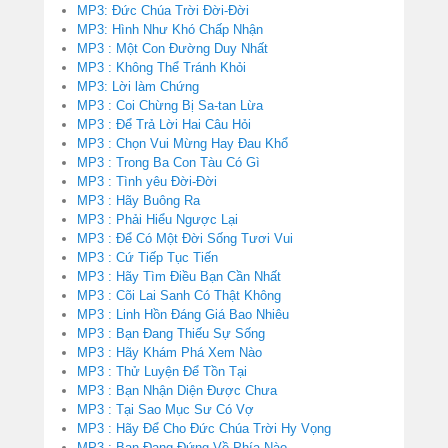
MP3: Đức Chúa Trời Đời-Đời
MP3: Hình Như Khó Chấp Nhận
MP3 : Một Con Đường Duy Nhất
MP3 : Không Thể Tránh Khỏi
MP3: Lời làm Chứng
MP3 : Coi Chừng Bị Sa-tan Lừa
MP3 : Để Trả Lời Hai Câu Hỏi
MP3 : Chọn Vui Mừng Hay Đau Khổ
MP3 : Trong Ba Con Tàu Có Gì
MP3 : Tình yêu Đời-Đời
MP3 : Hãy Buông Ra
MP3 : Phải Hiểu Ngược Lại
MP3 : Để Có Một Đời Sống Tươi Vui
MP3 : Cứ Tiếp Tục Tiến
MP3 : Hãy Tìm Điều Bạn Cần Nhất
MP3 : Cõi Lai Sanh Có Thật Không
MP3 : Linh Hồn Đáng Giá Bao Nhiêu
MP3 : Bạn Đang Thiếu Sự Sống
MP3 : Hãy Khám Phá Xem Nào
MP3 : Thử Luyện Để Tồn Tại
MP3 : Bạn Nhận Diện Được Chưa
MP3 : Tại Sao Mục Sư Có Vợ
MP3 : Hãy Để Cho Đức Chúa Trời Hy Vọng
MP3 : Bạn Đang Đứng Về Phía Nào