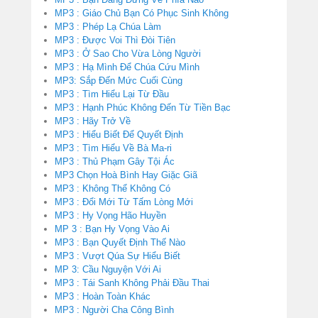
MP3 : Giáo Chủ Bạn Có Phục Sinh Không
MP3 : Phép Lạ Chúa Làm
MP3 : Được Voi Thì Đòi Tiên
MP3 : Ở Sao Cho Vừa Lòng Người
MP3 : Hạ Mình Để Chúa Cứu Mình
MP3: Sắp Đến Mức Cuối Cùng
MP3 : Tìm Hiểu Lại Từ Đầu
MP3 : Hạnh Phúc Không Đến Từ Tiền Bạc
MP3 : Hãy Trở Về
MP3 : Hiểu Biết Để Quyết Định
MP3 : Tìm Hiểu Về Bà Ma-ri
MP3 : Thủ Phạm Gây Tội Ác
MP3 Chọn Hoà Bình Hay Giặc Giã
MP3 : Không Thể Không Có
MP3 : Đổi Mới Từ Tấm Lòng Mới
MP3 : Hy Vọng Hão Huyền
MP 3 : Bạn Hy Vọng Vào Ai
MP3 : Bạn Quyết Định Thế Nào
MP3 : Vượt Qúa Sự Hiểu Biết
MP 3: Cầu Nguyện Với Ai
MP3 : Tái Sanh Không Phải Đầu Thai
MP3 : Hoàn Toàn Khác
MP3 : Người Cha Công Bình