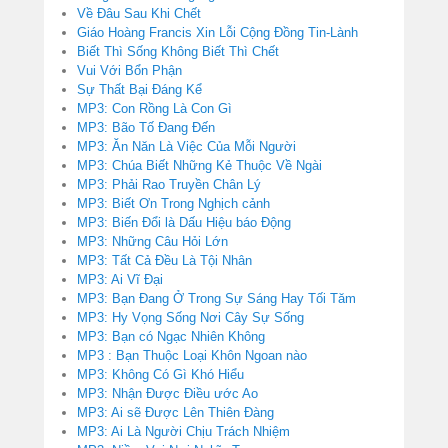
Về Đâu Sau Khi Chết
Giáo Hoàng Francis Xin Lỗi Cộng Đồng Tin-Lành
Biết Thì Sống Không Biết Thì Chết
Vui Với Bổn Phận
Sự Thất Bại Đáng Kể
MP3: Con Rồng Là Con Gì
MP3: Bão Tố Đang Đến
MP3: Ăn Năn Là Việc Của Mỗi Người
MP3: Chúa Biết Những Kẻ Thuộc Về Ngài
MP3: Phải Rao Truyền Chân Lý
MP3: Biết Ơn Trong Nghịch cảnh
MP3: Biến Đổi là Dấu Hiệu báo Động
MP3: Những Câu Hỏi Lớn
MP3: Tất Cả Đều Là Tội Nhân
MP3: Ai Vĩ Đại
MP3: Bạn Đang Ở Trong Sự Sáng Hay Tối Tăm
MP3: Hy Vọng Sống Nơi Cây Sự Sống
MP3: Bạn có Ngạc Nhiên Không
MP3 : Bạn Thuộc Loại Khôn Ngoan nào
MP3: Không Có Gì Khó Hiểu
MP3: Nhận Được Điều ước Ao
MP3: Ai sẽ Được Lên Thiên Đàng
MP3: Ai Là Người Chịu Trách Nhiệm