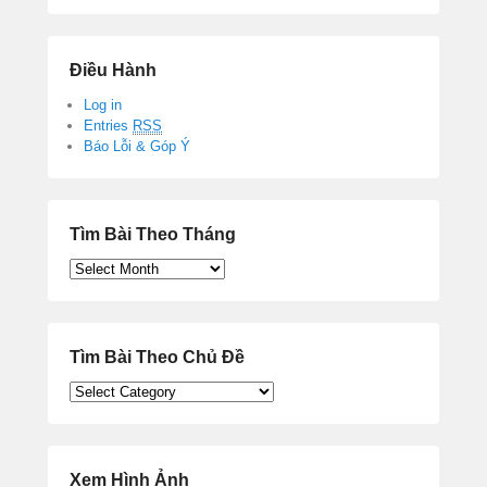
Điều Hành
Log in
Entries
RSS
Báo Lỗi & Góp Ý
Tìm Bài Theo Tháng
Tìm
Bài
Theo
Tháng
Tìm Bài Theo Chủ Đề
Tìm
Bài
Theo
Chủ
Đề
Xem Hình Ảnh