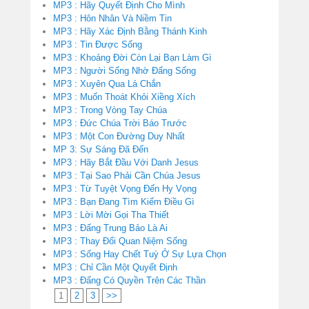
MP3 : Hãy Quyết Định Cho Mình
MP3 : Hôn Nhân Và Niềm Tin
MP3 : Hãy Xác Định Bằng Thánh Kinh
MP3 : Tin Được Sống
MP3 : Khoảng Đời Còn Lại Bạn Làm Gì
MP3 : Người Sống Nhờ Đấng Sống
MP3 : Xuyên Qua Lá Chắn
MP3 : Muốn Thoát Khỏi Xiềng Xích
MP3 : Trong Vòng Tay Chúa
MP3 : Đức Chúa Trời Báo Trước
MP3 : Một Con Đường Duy Nhất
MP 3: Sự Sáng Đã Đến
MP3 : Hãy Bắt Đầu Với Danh Jesus
MP3 : Tại Sao Phải Cần Chúa Jesus
MP3 : Từ Tuyệt Vọng Đến Hy Vọng
MP3 : Bạn Đang Tìm Kiếm Điều Gì
MP3 : Lời Mời Gọi Tha Thiết
MP3 : Đấng Trung Bảo Là Ai
MP3 : Thay Đổi Quan Niệm Sống
MP3 : Sống Hay Chết Tuỳ Ở Sự Lựa Chọn
MP3 : Chỉ Cần Một Quyết Định
MP3 : Đấng Có Quyền Trên Các Thần
1
2
3
>>