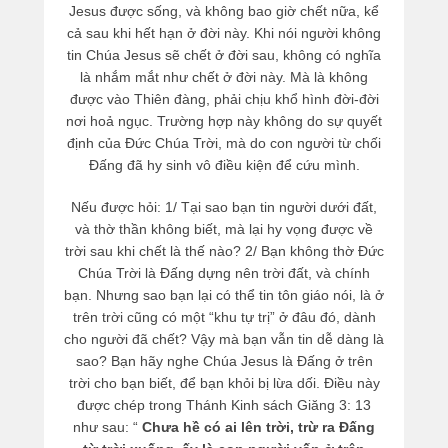
Jesus được sống, và không bao giờ chết nữa, kể
cả sau khi hết hạn ở đời này. Khi nói người không
tin Chúa Jesus sẽ chết ở đời sau, không có nghĩa
là nhắm mắt như chết ở đời này. Mà là không
được vào Thiên đàng, phải chịu khổ hình đời-đời
nơi hoả ngục. Trường hợp này không do sự quyết
định của Đức Chúa Trời, mà do con người từ chối
Đấng đã hy sinh vô điều kiện để cứu mình.
Nếu được hỏi: 1/ Tại sao bạn tin người dưới đất,
và thờ thần không biết, mà lại hy vọng được về
trời sau khi chết là thế nào? 2/ Bạn không thờ Đức
Chúa Trời là Đấng dựng nên trời đất, và chính
bạn. Nhưng sao bạn lại có thể tin tôn giáo nói, là ở
trên trời cũng có một “khu tự trị” ở đâu đó, dành
cho người đã chết? Vậy mà bạn vẫn tin dễ dàng là
sao? Bạn hãy nghe Chúa Jesus là Đấng ở trên
trời cho bạn biết, để bạn khỏi bị lừa dối. Điều này
được chép trong Thánh Kinh sách Giăng 3: 13
như sau: “
Chưa hề có ai lên trời, trừ ra Đấng