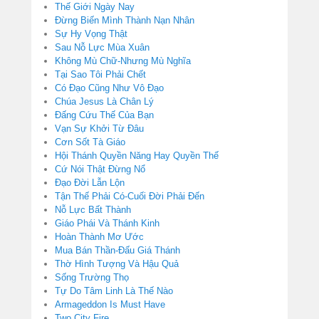
Thế Giới Ngày Nay
Đừng Biến Mình Thành Nạn Nhân
Sự Hy Vọng Thật
Sau Nỗ Lực Mùa Xuân
Không Mù Chữ-Nhưng Mù Nghĩa
Tại Sao Tôi Phải Chết
Có Đạo Cũng Như Vô Đạo
Chúa Jesus Là Chân Lý
Đấng Cứu Thế Của Bạn
Vạn Sự Khởi Từ Đâu
Cơn Sốt Tà Giáo
Hội Thánh Quyền Năng Hay Quyền Thế
Cứ Nói Thật Đừng Nổ
Đạo Đời Lẫn Lộn
Tận Thế Phải Có-Cuối Đời Phải Đến
Nỗ Lực Bất Thành
Giáo Phái Và Thánh Kinh
Hoàn Thành Mơ Ước
Mua Bán Thần-Đấu Giá Thánh
Thờ Hình Tượng Và Hậu Quả
Sống Trường Thọ
Tự Do Tâm Linh Là Thế Nào
Armageddon Is Must Have
Two City Fire