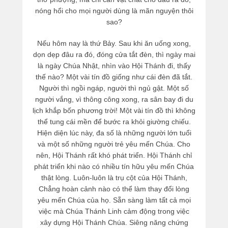
nóng hổi cho mọi người dùng là mãn nguyện thôi
sao?
Nếu hôm nay là thứ Bảy. Sau khi ăn uống xong,
dọn dẹp đâu ra đó, đóng cửa tắt đèn, thì ngày mai
là ngày Chúa Nhật, nhìn vào Hội Thánh đi, thấy
thế nào? Một vài tín đồ giống như cái đèn đã tắt.
Người thì ngồi ngáp, người thì ngủ gật. Một số
người vắng, vì thông công xong, ra sân bay đi du
lịch khắp bốn phương trời! Một vài tín đồ thì không
thể tung cái mền để bước ra khỏi giường chiếu.
Hiện diện lúc này, đa số là những người lớn tuổi
và một số những người trẻ yêu mến Chúa. Cho
nên, Hội Thánh rất khó phát triển. Hội Thánh chỉ
phát triển khi nào có nhiều tín hữu yêu mến Chúa
thật lòng. Luôn-luôn là trụ cột của Hội Thánh,
Chẳng hoàn cảnh nào có thể làm thay đổi lòng
yêu mến Chúa của họ. Sẵn sàng làm tất cả mọi
việc mà Chúa Thánh Linh cảm động trong việc
xây dựng Hội Thánh Chúa. Siêng năng chứng