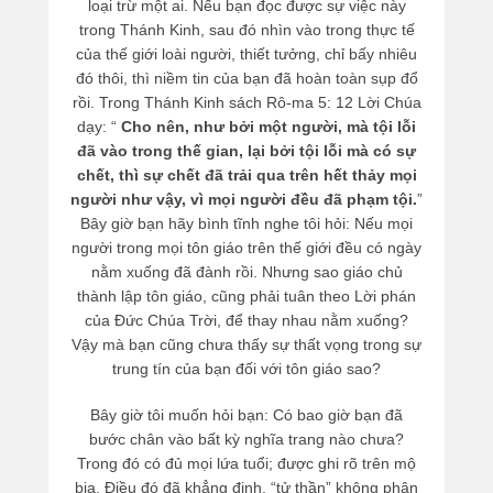
loại trừ một ai. Nếu bạn đọc được sự việc này
trong Thánh Kinh, sau đó nhìn vào trong thực tế
của thế giới loài người, thiết tưởng, chỉ bấy nhiêu
đó thôi, thì niềm tin của bạn đã hoàn toàn sụp đổ
rồi. Trong Thánh Kinh sách Rô-ma 5: 12 Lời Chúa
dạy: “
Cho nên, như bởi một người, mà tội lỗi
đã vào trong thế gian, lại bởi tội lỗi mà có sự
chết, thì sự chết đã trải qua trên hết thảy mọi
người như vậy, vì mọi người đều đã phạm tội.
”
Bây giờ bạn hãy bình tĩnh nghe tôi hỏi: Nếu mọi
người trong mọi tôn giáo trên thế giới đều có ngày
nằm xuống đã đành rồi. Nhưng sao giáo chủ
thành lập tôn giáo, cũng phải tuân theo Lời phán
của Đức Chúa Trời, để thay nhau nằm xuống?
Vậy mà bạn cũng chưa thấy sự thất vọng trong sự
trung tín của bạn đối với tôn giáo sao?
Bây giờ tôi muốn hỏi bạn: Có bao giờ bạn đã
bước chân vào bất kỳ nghĩa trang nào chưa?
Trong đó có đủ mọi lứa tuổi; được ghi rõ trên mộ
bia. Điều đó đã khẳng định, “tử thần” không phân