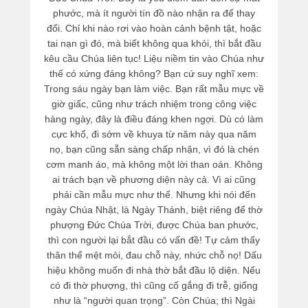
phước, mà ít người tín đồ nào nhận ra để thay
đổi. Chỉ khi nào rơi vào hoàn cảnh bệnh tật, hoặc
tai nạn gì đó, mà biết không qua khỏi, thì bắt đầu
kêu cầu Chúa liên tục! Liệu niềm tin vào Chúa như
thế có xứng đáng không? Bạn cứ suy nghĩ xem:
Trong sáu ngày bạn làm việc. Bạn rất mẫu mực về
giờ giấc, cũng như trách nhiệm trong công việc
hàng ngày, đây là điều đáng khen ngợi. Dù có làm
cực khổ, đi sớm về khuya từ năm này qua năm
nọ, bạn cũng sẵn sàng chấp nhận, vì đó là chén
cơm manh áo, mà không một lời than oán. Không
ai trách bạn về phương diện này cả. Vì ai cũng
phải cần mẫu mực như thế. Nhưng khi nói đến
ngày Chúa Nhật, là Ngày Thánh, biệt riêng để thờ
phượng Đức Chúa Trời, được Chúa ban phước,
thì con người lại bắt đầu có vấn đề! Tự cảm thấy
thân thể mệt mỏi, đau chỗ này, nhức chỗ nọ! Dấu
hiệu không muốn đi nhà thờ bắt đầu lộ diện. Nếu
có đi thờ phượng, thì cũng cố gắng đi trễ, giống
như là “người quan trọng”. Còn Chúa; thì Ngài