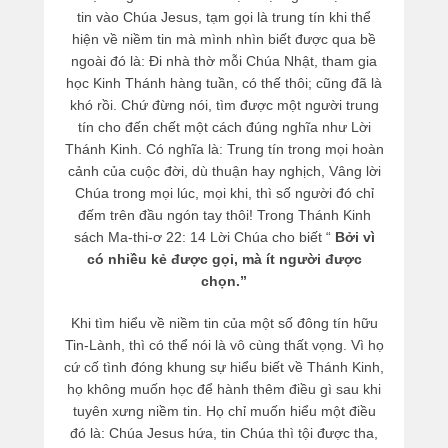
tin vào Chúa Jesus, tạm gọi là trung tín khi thể
hiện về niềm tin mà mình nhìn biết được qua bề
ngoài đó là: Đi nhà thờ mỗi Chúa Nhật, tham gia
học Kinh Thánh hàng tuần, có thế thôi; cũng đã là
khó rồi. Chứ đừng nói, tìm được một người trung
tín cho đến chết một cách đúng nghĩa như Lời
Thánh Kinh. Có nghĩa là: Trung tín trong mọi hoàn
cảnh của cuộc đời, dù thuận hay nghịch, Vâng lời
Chúa trong mọi lúc, mọi khi, thì số người đó chỉ
đếm trên đầu ngón tay thôi! Trong Thánh Kinh
sách Ma-thi-ơ 22: 14 Lời Chúa cho biết “
Bởi vì
có nhiều kẻ được gọi, mà ít người được
chọn.”
Khi tìm hiểu về niềm tin của một số đông tín hữu
Tin-Lành, thì có thể nói là vô cùng thất vọng. Vì họ
cứ cố tình đóng khung sự hiểu biết về Thánh Kinh,
họ không muốn học để hành thêm điều gì sau khi
tuyên xưng niềm tin. Họ chỉ muốn hiểu một điều
đó là: Chúa Jesus hứa, tin Chúa thì tội được tha,