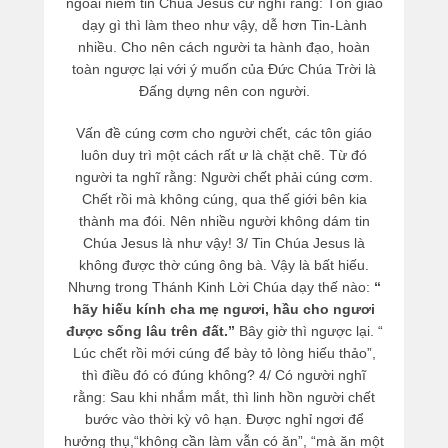
ngoài niềm tin Chúa Jesus cứ nghĩ rằng: Tôn giáo
dạy gì thì làm theo như vậy, dễ hơn Tin-Lành
nhiều. Cho nên cách người ta hành đạo, hoàn
toàn ngược lại với ý muốn của Đức Chúa Trời là
Đấng dựng nên con người.
Vấn đề cúng cơm cho người chết, các tôn giáo
luôn duy trì một cách rất ư là chặt chẽ. Từ đó
người ta nghĩ rằng: Người chết phải cúng cơm.
Chết rồi mà không cúng, qua thế giới bên kia
thành ma đói. Nên nhiều người không dám tin
Chúa Jesus là như vậy! 3/ Tin Chúa Jesus là
không được thờ cúng ông bà. Vậy là bất hiếu.
Nhưng trong Thánh Kinh Lời Chúa dạy thế nào:
“
hãy hiếu kính cha mẹ ngươi, hầu cho ngươi
được sống lâu trên đất.”
Bây giờ thì ngược lại. “
Lúc chết rồi mới cúng để bày tỏ lòng hiếu thảo”,
thì điều đó có đúng không? 4/ Có người nghĩ
rằng: Sau khi nhắm mắt, thì linh hồn người chết
bước vào thời kỳ vô hạn. Được nghỉ ngơi để
hưởng thụ,“không cần làm vẫn có ăn”, “mà ăn một