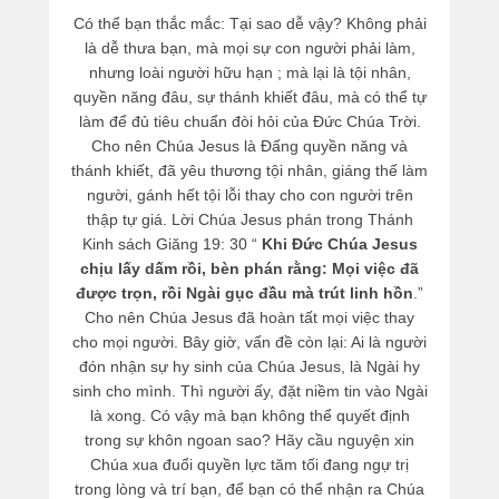
Có thể bạn thắc mắc: Tại sao dễ vậy? Không phải
là dễ thưa bạn, mà mọi sự con người phải làm,
nhưng loài người hữu hạn ; mà lại là tội nhân,
quyền năng đâu, sự thánh khiết đâu, mà có thể tự
làm để đủ tiêu chuẩn đòi hỏi của Đức Chúa Trời.
Cho nên Chúa Jesus là Đấng quyền năng và
thánh khiết, đã yêu thương tội nhân, giáng thế làm
người, gánh hết tội lỗi thay cho con người trên
thập tự giá. Lời Chúa Jesus phán trong Thánh
Kinh sách Giăng 19: 30 “
Khi Đức Chúa Jesus
chịu lấy dấm rồi, bèn phán rằng: Mọi việc đã
được trọn, rồi Ngài gục đầu mà trút linh hồn
.”
Cho nên Chúa Jesus đã hoàn tất mọi việc thay
cho mọi người. Bây giờ, vấn đề còn lại: Ai là người
đón nhận sự hy sinh của Chúa Jesus, là Ngài hy
sinh cho mình. Thì người ấy, đặt niềm tin vào Ngài
là xong. Có vậy mà bạn không thể quyết định
trong sự khôn ngoan sao? Hãy cầu nguyện xin
Chúa xua đuổi quyền lực tăm tối đang ngự trị
trong lòng và trí bạn, để bạn có thể nhận ra Chúa