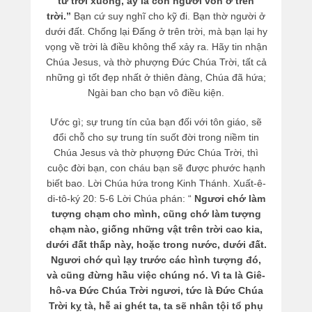
từ trời xuống, ấy là con người vốn ở trên
trời.”
Bạn cứ suy nghĩ cho kỹ đi. Bạn thờ người ở
dưới đất. Chống lại Đấng ở trên trời, mà bạn lại hy
vọng về trời là điều không thể xảy ra. Hãy tin nhận
Chúa Jesus, và thờ phượng Đức Chúa Trời, tất cả
những gì tốt đẹp nhất ở thiên đàng, Chúa đã hứa;
Ngài ban cho bạn vô điều kiện.
Ước gì; sự trung tín của bạn đối với tôn giáo, sẽ
đổi chỗ cho sự trung tín suốt đời trong niềm tin
Chúa Jesus và thờ phượng Đức Chúa Trời, thì
cuộc đời bạn, con cháu bạn sẽ được phước hạnh
biết bao. Lời Chúa hứa trong Kinh Thánh. Xuất-ê-
di-tô-ký 20: 5-6 Lời Chúa phán: “
Ngươi chớ làm
tượng chạm cho mình, cũng chớ làm tượng
chạm nào, giống những vật trên trời cao kia,
dưới đất thấp này, hoặc trong nước, dưới đất.
Ngươi chớ quì lạy trước các hình tượng đó,
và cũng đừng hầu việc chúng nó. Vì ta là Giê-
hô-va Đức Chúa Trời ngươi, tức là Đức Chúa
Trời kỵ tà, hễ ai ghét ta, ta sẽ nhân tội tổ phụ