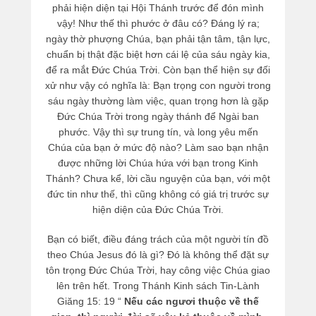
phải hiện diện tại Hội Thánh trước để đón mình
vậy! Như thế thì phước ở đâu có? Đáng lý ra;
ngày thờ phượng Chúa, bạn phải tận tâm, tận lực,
chuẩn bị thật đặc biệt hơn cái lệ của sáu ngày kia,
để ra mắt Đức Chúa Trời. Còn bạn thể hiện sự đối
xử như vậy có nghĩa là: Bạn trọng con người trong
sáu ngày thường làm việc, quan trọng hơn là gặp
Đức Chúa Trời trong ngày thánh để Ngài ban
phước. Vậy thì sự trung tín, và long yêu mến
Chúa của bạn ở mức độ nào? Làm sao bạn nhận
được những lời Chúa hứa với bạn trong Kinh
Thánh? Chưa kể, lời cầu nguyện của bạn, với một
đức tin như thế, thì cũng không có giá trị trước sự
hiện diện của Đức Chúa Trời.
Bạn có biết, điều đáng trách của một người tín đồ
theo Chúa Jesus đó là gì? Đó là không thể đặt sự
tôn trọng Đức Chúa Trời, hay công việc Chúa giao
lên trên hết. Trong Thánh Kinh sách Tin-Lành
Giăng 15: 19 “
Nếu các ngươi thuộc về thế