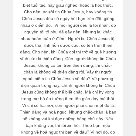
biệt tuổi tác, hay giàu nghèo, hoặc là học thức.
Cho nên, người tin Chúa Jesus, hay không tin
Chúa Jesus đều có ngày hết hạn trên đất, giống
nhau ở điểm đó. Vì mọi người đều là tôi nhân, do
nguyên tội tổ phụ đã gây nên. Nhưng lại khác
nhau hoàn toàn ở điểm: Người tin Chúa Jesus tội
được tha, linh hồn được cứu, có tên trên thiên
đàng. Cho nên, khi Chúa gọi thì trở về quê hương
vĩnh cửu là thiên đàng. Còn người không tin Chúa
Jesus, không có tên trên thiên đàng, thì chắc-
chắn là không về thiên đàng rồi. Vậy thì người
ngoài niềm tin Chúa Jesus về đâu? Về phương
diện quan trọng này, chính người không tin Chúa
Jesus cũng không thể biết chắc. Mà chỉ hy vọng
trong mơ hồ ảo tưởng theo tôn giáo dạy mà thôi.
Vì chỉ có hai nơi, con người phải chọn một đó là:
Thiên đàng và hoả ngục. Nhưng chắc-chắn là bạn
sẽ không vui khi đọc những hàng chữ này. Nếu
bạn không vui, thì tôi xin hỏi: Theo bạn, nếu
không về hoả ngục thì bạn về đâu? Vì nơi đó, do