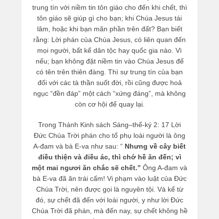
trung tín với niềm tin tôn giáo cho đến khi chết, thì
tôn giáo sẽ giúp gì cho bạn; khi Chúa Jesus tái
lâm, hoặc khi bạn mãn phần trên đất? Bạn biết
rằng: Lời phán của Chúa Jesus, có liên quan đến
mọi người, bất kể dân tộc hay quốc gia nào. Vì
nếu; bạn không đặt niềm tin vào Chúa Jesus để
có tên trên thiên đàng. Thì sự trung tín của bạn
đối với các tà thần suốt đời, rồi cũng được hoả
ngục “đền đáp” một cách “xứng đáng”, mà không
còn cơ hội để quay lại.
Trong Thánh Kinh sách Sáng–thế-ký 2: 17 Lời
Đức Chúa Trời phán cho tổ phụ loài người là ông
A-đam và bà E-va như sau: “
Nhưng về cây biết
điều thiện và điều ác, thì chớ hề ăn đến; vì
một mai ngươi ăn chắc sẽ chết.”
Ông A-đam và
bà E-va đã ăn trái cấm! Vi phạm vào luật của Đức
Chúa Trời, nên được gọi là nguyên tội. Và kể từ
đó, sự chết đã đến với loài người, y như lời Đức
Chúa Trời đã phán, mà đến nay, sự chết không hề