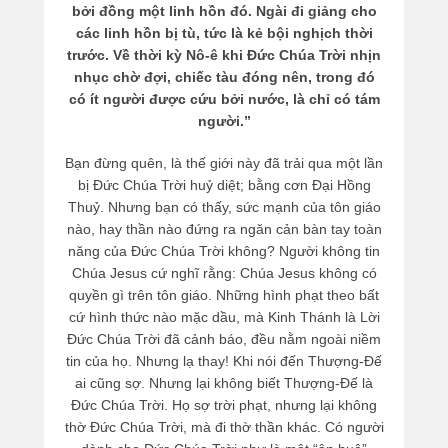
bởi đồng một linh hồn đó. Ngài đi giảng cho
các linh hồn bị tù, tức là kẻ bội nghịch thời
trước. Về thời kỳ Nô-ê khi Đức Chúa Trời nhịn
nhục chờ đợi, chiếc tàu đóng nên, trong đó
có ít người được cứu bởi nước, là chỉ có tám
người.”
Bạn đừng quên, là thế giới này đã trải qua một lần
bị Đức Chúa Trời huỷ diệt; bằng cơn Đại Hồng
Thuỷ. Nhưng bạn có thấy, sức mạnh của tôn giáo
nào, hay thần nào đứng ra ngăn cản bàn tay toàn
năng của Đức Chúa Trời không? Người không tin
Chúa Jesus cứ nghĩ rằng: Chúa Jesus không có
quyền gì trên tôn giáo. Những hình phạt theo bất
cứ hình thức nào mặc dầu, mà Kinh Thánh là Lời
Đức Chúa Trời đã cảnh báo, đều nằm ngoài niềm
tin của họ. Nhưng lạ thay! Khi nói đến Thượng-Đế
ai cũng sợ. Nhưng lại không biết Thượng-Đế là
Đức Chúa Trời. Họ sợ trời phạt, nhưng lại không
thờ Đức Chúa Trời, mà đi thờ thần khác. Có người