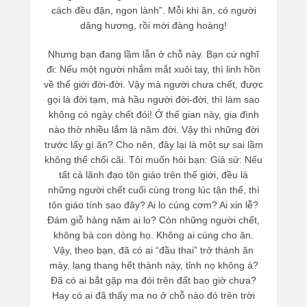
cách đều đặn, ngon lành”. Mỗi khi ăn, có người
dâng hương, rồi mời đàng hoàng!
Nhưng bạn đang lầm lẫn ở chỗ này. Bạn cứ nghĩ
đi: Nếu một người nhắm mắt xuôi tay, thì linh hồn
về thế giới đời-đời. Vậy mà người chưa chết, được
gọi là đời tạm, mà hầu người đời-đời, thì làm sao
không có ngày chết đói! Ở thế gian này, gia đình
nào thờ nhiều lắm là năm đời. Vậy thì những đời
trước lấy gì ăn? Cho nên, đây lại là một sự sai lầm
không thể chối cãi. Tôi muốn hỏi bạn: Giả sử: Nếu
tất cả lãnh đạo tôn giáo trên thế giới, đều là
những người chết cuối cùng trong lúc tận thế, thì
tôn giáo tính sao đây? Ai lo cúng cơm? Ai xin lễ?
Đám giỗ hàng năm ai lo? Còn những người chết,
không bà con dòng họ. Không ai cúng cho ăn.
Vậy, theo bạn, đã có ai “đầu thai” trở thành ăn
mày, lang thang hết thành này, tỉnh nọ không à?
Đã có ai bắt gặp ma đói trên đất bao giờ chưa?
Hay có ai đã thấy ma no ở chỗ nào đó trên trời