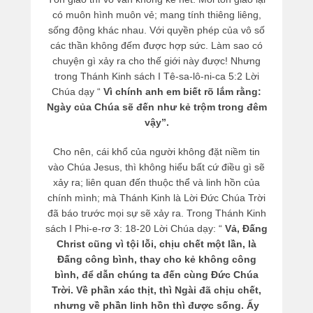
có muôn hình muôn vẻ; mang tính thiêng liêng,
sống động khác nhau. Với quyền phép của vô số
các thần không đếm được hợp sức. Làm sao có
chuyện gì xảy ra cho thế giới này được! Nhưng
trong Thánh Kinh sách I Tê-sa-lô-ni-ca 5:2 Lời
Chúa dạy “
Vì chính anh em biết rõ lắm rằng:
Ngày của Chúa sẽ đến như kẻ trộm trong đêm
vậy”.
Cho nên, cái khổ của người không đặt niềm tin
vào Chúa Jesus, thì không hiểu bất cứ điều gì sẽ
xảy ra; liên quan đến thuộc thể và linh hồn của
chính mình; mà Thánh Kinh là Lời Đức Chúa Trời
đã báo trước mọi sự sẽ xảy ra. Trong Thánh Kinh
sách I Phi-e-rơ 3: 18-20 Lời Chúa dạy: “
Vả, Đấng
Christ cũng vì tội lỗi, chịu chết một lần, là
Đấng công bình, thay cho kẻ không công
bình, để dẫn chúng ta đến cùng Đức Chúa
Trời. Về phần xác thịt, thì Ngài đã chịu chết,
nhưng về phần linh hồn thì được sống. Ấy