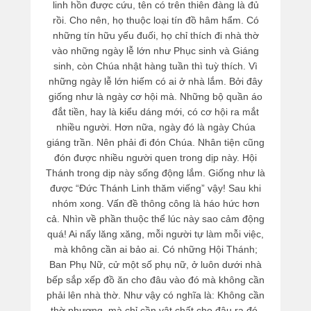
linh hồn được cứu, tên có trên thiên đàng là đủ
rồi. Cho nên, họ thuộc loại tín đồ hâm hẩm. Có
những tín hữu yếu đuối, họ chỉ thích đi nhà thờ
vào những ngày lễ lớn như Phục sinh và Giáng
sinh, còn Chúa nhật hàng tuần thì tuỳ thích. Vì
những ngày lễ lớn hiếm có ai ở nhà lắm. Bởi đây
giống như là ngày cơ hội mà. Những bộ quần áo
đắt tiền, hay là kiểu dáng mới, có cơ hội ra mắt
nhiều người. Hơn nữa, ngày đó là ngày Chúa
giáng trần. Nên phải đi đón Chúa. Nhân tiện cũng
đón được nhiều người quen trong dịp này. Hội
Thánh trong dịp này sống động lắm. Giống như là
được “Đức Thánh Linh thăm viếng” vậy! Sau khi
nhóm xong. Vấn đề thông công là háo hức hơn
cả. Nhìn về phần thuộc thể lúc này sao cảm động
quá! Ai nấy lăng xăng, mỗi người tự làm mỗi việc,
mà không cần ai bảo ai. Có những Hội Thánh;
Ban Phụ Nữ, cử một số phụ nữ, ở luôn dưới nhà
bếp sắp xếp đồ ăn cho đâu vào đó mà không cần
phải lên nhà thờ. Như vậy có nghĩa là: Không cần
thờ phượng, mà chỉ cần vật chất cho đâu ra đó,