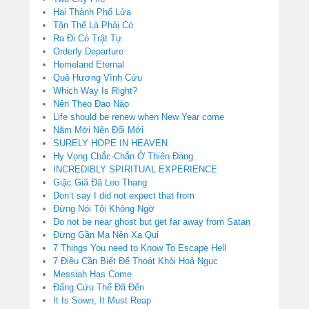
Hai Thành Phố Lửa
Tận Thế Là Phải Có
Ra Đi Có Trật Tự
Orderly Departure
Homeland Eternal
Quê Hương Vĩnh Cửu
Which Way Is Right?
Nên Theo Đạo Nào
Life should be renew when New Year come
Năm Mới Nên Đổi Mới
SURELY HOPE IN HEAVEN
Hy Vọng Chắc-Chắn Ở Thiên Đàng
INCREDIBLY SPIRITUAL EXPERIENCE
Giặc Giã Đã Leo Thang
Don’t say I did not expect that from
Đừng Nói Tôi Không Ngờ
Do not be near ghost but get far away from Satan
Đừng Gần Ma Nên Xa Quỉ
7 Things You need to Know To Escape Hell
7 Điều Cần Biết Để Thoát Khỏi Hoả Ngục
Messiah Has Come
Đấng Cứu Thế Đã Đến
It Is Sown, It Must Reap