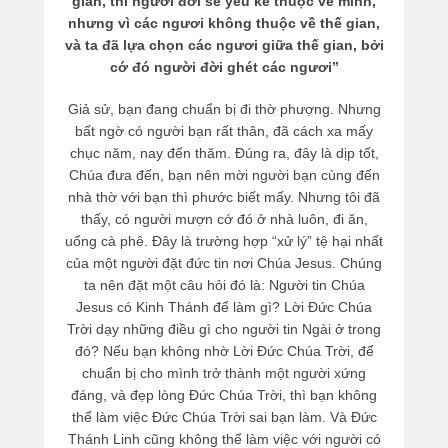
gian, thì người đời sẽ yêu kẻ thuộc về mình,
nhưng vì các ngươi không thuộc về thế gian,
và ta đã lựa chọn các ngươi giữa thế gian, bởi
cớ đó người đời ghét các ngươi”
Giả sử, bạn đang chuẩn bị đi thờ phượng. Nhưng
bất ngờ có người bạn rất thân, đã cách xa mấy
chục năm, nay đến thăm. Đúng ra, đây là dịp tốt,
Chúa đưa đến, bạn nên mời người bạn cùng đến
nhà thờ với bạn thì phước biết mấy. Nhưng tôi đã
thấy, có người mượn cớ đó ở nhà luôn, đi ăn,
uống cà phê. Đây là trường hợp “xử lý” tệ hại nhất
của một người đặt đức tin nơi Chúa Jesus. Chúng
ta nên đặt một câu hỏi đó là: Người tin Chúa
Jesus có Kinh Thánh để làm gì? Lời Đức Chúa
Trời dạy những điều gì cho người tin Ngài ở trong
đó? Nếu bạn không nhờ Lời Đức Chúa Trời, để
chuẩn bị cho mình trở thành một người xứng
đáng, và đẹp lòng Đức Chúa Trời, thì bạn không
thể làm việc Đức Chúa Trời sai bạn làm. Và Đức
Thánh Linh cũng không thể làm việc với người có