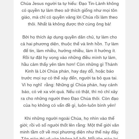
Chúa Jesus người ta tự hiểu: Đạo Tin-Lành không
có quyền tự làm theo sở thích giống như mọi tôn
giáo, mà chỉ có quyền vâng lời Chúa rồi làm theo
thôi. Nhất là không được thờ cúng ông bà!
Bởi họ thích áp dụng quyền dân chủ, tự làm cho
cả hai phương diện, thuộc thể và linh hồn. Tự làm
để tin, làm nhiều, hưởng nhiều, làm ít hưởng ít.
Rồi tự đặt hy vọng vào những điều mình tự làm,
hầu cảm thấy yên tâm hơn! Còn những gì Thánh
Kinh là Lời Chúa phán, hay dạy dỗ, hoặc báo
trước mọi sự có thể xảy đến, người ta bỏ qua tai.
Vì họ nghĩ rằng: Những gì Chúa phán, hay cảnh
báo, có vẻ xa vời quá. Nếu có thật, thì nó chỉ xảy
ra cho những người theo Đạo Chúa thôi. Còn đạo
của họ không có vấn đề gì, luôn-luôn bình yên!
Khi những người ngoài Chúa, họ nhìn vào thế
giới; rồi vô số người thốt lên rằng: Một thế giới văn
minh tầm cỡ về mọi phương diện như thế này đây.
Tôn giáo thì vô vàn không kể hết. Mỗi tôn giáo lại