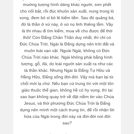
mường tượng hình dáng khác người, sơn phết
cho nổi bật, rồi đúc khuôn sản xuất, nung trong lò
xong, đem bỏ sỉ bỏ lẻ kiếm tiền. Sau đó quảng bá,
đó là thần ở xứ này, ở xứ nọ linh thiêng lắm. Vậy
là thi nhau đi tìm kiếm, mua về cho được để thờ
thôi! Còn Đấng Chân Thần duy nhất, thì chỉ có
Đức Chúa Trời, Ngài là Đấng dựng nên trời đất và
muôn loài vạn vật. Ngoài Ngài, không có Đức
Chúa Trời nào khác. Ngài không phải bằng hình
tượng, gỗ, đá, do loài người sản xuất ra như các
tà thần khác. Nhưng Ngài là Đấng Tự Hữu và
Hằng Hữu, Đấng sống đời-đời. Vậy mà bạn lại từ
chối mới lạ chứ. Nếu bạn cứ trung tín với một tôn
giáo thuộc thế gian, không hề có hy vọng, thì tại
sao bạn không quay trở về đặt niềm tin vào Chúa
Jesus, và thờ phượng Đức Chúa Trời là Đấng
dựng nên mình một cách trung tín, để rồi nhận lời
hứa của Ngài trong đời này và đời-đời nơi đời
sau?