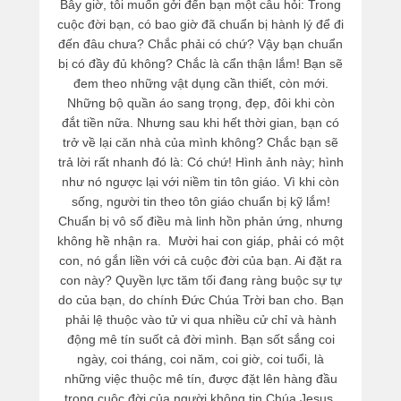
Bây giờ, tôi muốn gởi đến bạn một câu hỏi: Trong
cuộc đời bạn, có bao giờ đã chuẩn bị hành lý để đi
đến đâu chưa? Chắc phải có chứ? Vậy bạn chuẩn
bị có đầy đủ không? Chắc là cẩn thận lắm! Bạn sẽ
đem theo những vật dụng cần thiết, còn mới.
Những bộ quần áo sang trọng, đẹp, đôi khi còn
đắt tiền nữa. Nhưng sau khi hết thời gian, bạn có
trở về lại căn nhà của mình không? Chắc bạn sẽ
trả lời rất nhanh đó là: Có chứ! Hình ảnh này; hình
như nó ngược lại với niềm tin tôn giáo. Vì khi còn
sống, người tin theo tôn giáo chuẩn bị kỹ lắm!
Chuẩn bị vô số điều mà linh hồn phản ứng, nhưng
không hề nhận ra. Mười hai con giáp, phải có một
con, nó gắn liền với cả cuộc đời của bạn. Ai đặt ra
con này? Quyền lực tăm tối đang ràng buộc sự tự
do của bạn, do chính Đức Chúa Trời ban cho. Bạn
phải lệ thuộc vào tử vi qua nhiều cử chỉ và hành
động mê tín suốt cả đời mình. Bạn sốt sắng coi
ngày, coi tháng, coi năm, coi giờ, coi tuổi, là
những việc thuộc mê tín, được đặt lên hàng đầu
trong cuộc đời của người không tin Chúa Jesus.