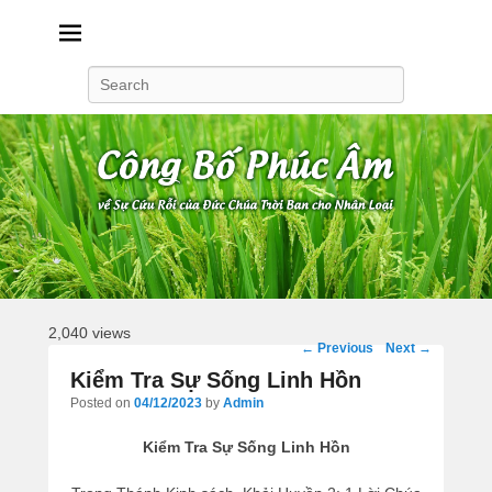
Công Bố Phúc Âm
Search
2,040 views
Post
←
Previous
Next
→
navigation
Kiểm Tra Sự Sống Linh Hồn
Posted on
04/12/2023
by
Admin
Kiểm Tra Sự Sống Linh Hồn