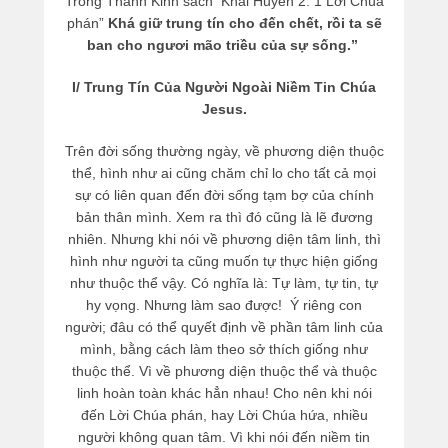
Trong Thánh Kinh sách Khải Huyền 2: 1 Lời Chúa
phán”
Khá giữ trung tín cho đến chết, rồi ta sẽ
ban cho ngươi mão triều của sự sống.”
I/ Trung Tín Của Người Ngoài Niềm Tin Chúa
Jesus.
Trên đời sống thường ngày, về phương diện thuộc
thể, hình như ai cũng chăm chỉ lo cho tất cả mọi
sự có liên quan đến đời sống tạm bợ của chính
bản thân mình. Xem ra thì đó cũng là lẽ đương
nhiên. Nhưng khi nói về phương diện tâm linh, thì
hình như người ta cũng muốn tự thực hiện giống
như thuộc thể vậy. Có nghĩa là: Tự làm, tự tin, tự
hy vọng. Nhưng làm sao được! Ý riêng con
người; đâu có thể quyết định về phần tâm linh của
mình, bằng cách làm theo sở thích giống như
thuộc thể. Vì về phương diện thuộc thể và thuộc
linh hoàn toàn khác hẳn nhau! Cho nên khi nói
đến Lời Chúa phán, hay Lời Chúa hứa, nhiều
người không quan tâm. Vì khi nói đến niềm tin