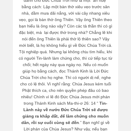
dành cho Đức Chúa Trời như là một “ân huệ”
bằng cách: Lập một bàn thờ xiêu vẹo trước sân
nhà, dầm mưa dãi nắng, với vài cây nhang xiêu
vẹo, gọi là bàn thờ ông Thiên. Vậy ông Thiên theo
bạn hiểu là ông nào vậy? Còn các tà thần thì có gì
đặc biệt, mà lại đựợc thờ trong nhà? Chẳng lẽ khi
nói đến ông Thiên là phải thờ lộ thiên sao? Vậy
mới biết, là họ không hiểu gì về Đức Chúa Trời cả.
Tội nghiệp quá. Nhưng lại không chịu tìm hiểu, khi
có người Tin-lành làm chứng cho, thì cứ tiếp tục từ
chối; hết ngày này qua ngày nọ. Nếu có muốn
giúp họ bằng cách, đọc Thánh Kinh là Lời Đức
Chúa Trời cho họ nghe. Thì có người dị nể, nghe
cho có lệ thôi. Vì nghĩ rằng: Chúa Jesus kém tuổi
Phật thích ca, cho nên quyền phép đâu có bao
nhiêu! Chính vì lẽ đó Đức Chúa Jesus mới phán
trong Thánh Kinh sách Ma-thi-ơ 26: 14 “
Tin-
Lành này về nước Đức Chúa Trời sẽ được
giảng ra khắp đất, để làm chứng cho muôn
dân, rồi sự cuối cùng sẽ đến
.” Bạn nghĩ gì về
Lời phán của Chúa Jesus? Như vậy, nếu bạn