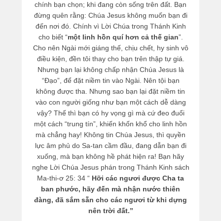
chính bạn chọn; khi đang còn sống trên đất. Bạn
đừng quên rằng: Chúa Jesus không muốn bạn đi
đến nơi đó. Chính vì Lời Chúa trong Thánh Kinh
cho biết “
một linh hồn quí hơn cả thế gian
”.
Cho nên Ngài mới giáng thế, chịu chết, hy sinh vô
điều kiện, đền tôi thay cho bạn trên thập tự giá.
Nhưng bạn lại không chấp nhận Chúa Jesus là
“Đạo”, để đặt niềm tin vào Ngài. Nên tội bạn
không được tha. Nhưng sao bạn lại đặt niềm tin
vào con người giống như bạn một cách dễ dàng
vậy? Thế thì bạn có hy vọng gì mà cứ đeo đuổi
một cách “trung tín”, khiến khốn khổ cho linh hồn
mà chẳng hay! Không tin Chúa Jesus, thì quyền
lực âm phủ do Sa-tan cầm đầu, đang dẫn bạn đi
xuống, mà bạn không hề phát hiện ra! Bạn hãy
nghe Lời Chúa Jesus phán trong Thánh Kinh sách
Ma-thi-ơ 25: 34 “
Hỡi các ngươi được Cha ta
ban phước, hãy đến mà nhận nước thiên
đàng, đã sắm sẵn cho các ngươi từ khi dựng
nên trời đất.”