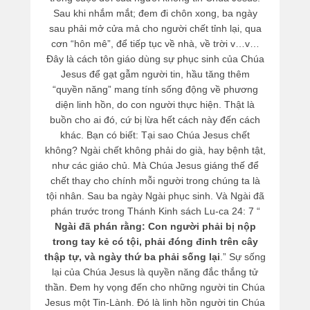
Sau khi nhắm mắt; đem đi chôn xong, ba ngày
sau phải mở cửa mả cho người chết tỉnh lại, qua
cơn “hôn mê”, để tiếp tục về nhà, về trời v…v…
Đây là cách tôn giáo dùng sự phục sinh của Chúa
Jesus để gạt gẫm người tin, hầu tăng thêm
“quyền năng” mang tính sống động về phương
diện linh hồn, do con người thực hiện. Thật là
buồn cho ai đó, cứ bị lừa hết cách này đến cách
khác. Bạn có biết: Tại sao Chúa Jesus chết
không? Ngài chết không phải do già, hay bệnh tật,
như các giáo chủ. Mà Chúa Jesus giáng thế để
chết thay cho chính mỗi người trong chúng ta là
tội nhân. Sau ba ngày Ngài phục sinh. Và Ngài đã
phán trước trong Thánh Kinh sách Lu-ca 24: 7 “
Ngài đã phán rằng: Con người phải bị nộp
trong tay kẻ có tội, phải đóng đinh trên cây
thập tự, và ngày thứ ba phải sống lại
.” Sự sống
lại của Chúa Jesus là quyền năng đắc thắng tử
thần. Đem hy vọng đến cho những người tin Chúa
Jesus một Tin-Lành. Đó là linh hồn người tin Chúa