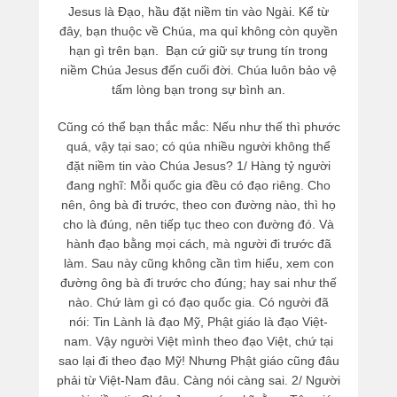
Jesus là Đạo, hầu đặt niềm tin vào Ngài. Kể từ
đây, bạn thuộc về Chúa, ma quỉ không còn quyền
hạn gì trên bạn. Bạn cứ giữ sự trung tín trong
niềm Chúa Jesus đến cuối đời. Chúa luôn bảo vệ
tấm lòng bạn trong sự bình an.
Cũng có thể bạn thắc mắc: Nếu như thế thì phước
quá, vậy tại sao; có qúa nhiều người không thể
đặt niềm tin vào Chúa Jesus? 1/ Hàng tỷ người
đang nghĩ: Mỗi quốc gia đều có đạo riêng. Cho
nên, ông bà đi trước, theo con đường nào, thì họ
cho là đúng, nên tiếp tục theo con đường đó. Và
hành đạo bằng mọi cách, mà người đi trước đã
làm. Sau này cũng không cần tìm hiểu, xem con
đường ông bà đi trước cho đúng; hay sai như thế
nào. Chứ làm gì có đạo quốc gia. Có người đã
nói: Tin Lành là đạo Mỹ, Phật giáo là đạo Việt-
nam. Vậy người Việt mình theo đạo Việt, chứ tại
sao lại đi theo đạo Mỹ! Nhưng Phật giáo cũng đâu
phải từ Việt-Nam đâu. Càng nói càng sai. 2/ Người