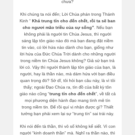
chưa?
Khi chúng ta nói đến; Lời Chúa phán trong Thánh
Kinh “
Khá trung tín cho đến chết, rồi ta sẽ ban
cho ngươi mão triều của sự sống”
. Nếu bạn
không phải là người tin Chúa Jesus, thì người
sáng lập tôn giáo nào đó mà bạn đang đặt niềm
tin vào, có lời hứa nào dành cho bạn, giống như
lời hứa của Đức Chúa Trời dành cho những người
trong niềm tin Chúa Jesus không? Giả sử bạn trả
lời có. Vậy thì người thành lập tôn giáo của bạn, là
người, hay là thần nào, mà dám hứa với bạn điều
quan trọng đó? Sở dĩ, tôi hỏi bạn câu này, là vì tôi
thấy; ngoài Đạo Chúa ra, tín đồ của bất kỳ tôn
giáo nào cũng “
trung tín cho đến chết
”, về tất cả
mọi phương diện hành đạo mang tính mê tín
trong niềm tin. Để rồi quí vị nhận được gì? Thiết
tưởng bạn phải xem lại sự “trung tín” sai trái này.
Khi nói đến tà thần, thì vô số không kể siết. Vì con
người “kinh doanh thần” mà. Nghĩ ra thần nào, thì