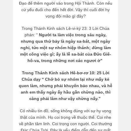
Đạo để thêm người vào trong Hội Thánh. Còn nếu
cứ yếu đuối cho đến hết đời. Vậy thì cuối đời hy
vọng đội mão gì đây?
Trong Thánh Kinh sách Lê-vi-ký 23: 3 Lời Chúa
phán: “
Người ta làm việc trong sáu ngày,
nhưng qua thứ bảy là ngày sa-bát, một ngày
nghỉ, tức một sự nhóm hiệp thánh; đừng làm
một công việc gì; ấy là lễ sa-bát của Đức Giê-
hô-va, trong những nơi các ngươi ở”
Trong Thánh Kinh sách Hê-bơ-rơ 10: 25 Lời
Chúa dạy “ Chớ bỏ sự nhóm lại như mấy kẻ
quen làm, nhưng phải khuyên bảo nhau, và hễ
anh em thấy ngày ấy hầu gần chừng nào, thì
càng phải làm như vậy chừng nấy.”
Có nhiều tín đồ, sống không đúng với sự hy vọng
thật của mình. Họ coi trọng về thuộc thể. Coi nhẹ
về phần tâm linh. Coi trọng con người. Coi thường
Đức Chúa Trời. Đây là yếu điểm dẫn đến sự mất