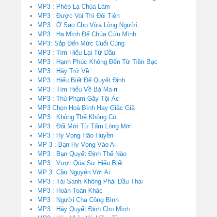
MP3 : Phép Lạ Chúa Làm
MP3 : Được Voi Thì Đòi Tiên
MP3 : Ở Sao Cho Vừa Lòng Người
MP3 : Hạ Mình Để Chúa Cứu Mình
MP3: Sắp Đến Mức Cuối Cùng
MP3 : Tìm Hiểu Lại Từ Đầu
MP3 : Hạnh Phúc Không Đến Từ Tiền Bạc
MP3 : Hãy Trở Về
MP3 : Hiểu Biết Để Quyết Định
MP3 : Tìm Hiểu Về Bà Ma-ri
MP3 : Thủ Phạm Gây Tội Ác
MP3 Chọn Hoà Bình Hay Giặc Giã
MP3 : Không Thể Không Có
MP3 : Đổi Mới Từ Tấm Lòng Mới
MP3 : Hy Vọng Hão Huyền
MP 3 : Bạn Hy Vọng Vào Ai
MP3 : Bạn Quyết Định Thế Nào
MP3 : Vượt Qúa Sự Hiểu Biết
MP 3: Cầu Nguyện Với Ai
MP3 : Tái Sanh Không Phải Đầu Thai
MP3 : Hoàn Toàn Khác
MP3 : Người Cha Công Bình
MP3 : Hãy Quyết Định Cho Mình