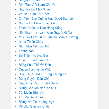
Bí Quyết Nhận Phước
Dân Tộc Việt-Nam Cần Gì
Hãy Trả Lại Cho Nhau
Về Đâu Sau Khi Chết
Ơn Trên Ban Xuống Hay Dưới Ban Lên
Người Tin Chúa Phải Biết
Thiên Chúa Là Đạo Hằng Sống
Hội-Thánh Tin-Lành Con Giáp Việt-Nam
Mục Sư Lậm Tử Vi Tín Đồ Sớm Tử Vong
Ai Là Thiên Chúa
Năm Mới Nên Đổi Mới
Thông báo
Bỏ Thiên Hướng Địa
Thiên Chúa Thành Người
Đấng Cứu Thế Đã Đến
Quyền Hành Giáo Phái
Đức Chúa Trời Ở Cùng Chúng Ta
Dùng Quyền Dân Chủ
Giáo Phái Và Sợi Dây Xích
Đừng Gần Ma Nên Xa Qủi
Tôi Muốn Bình An
Trở Về Bên Chúa
Đừng Nói Tôi Không Ngờ
Về Đâu Sau Khi Chết