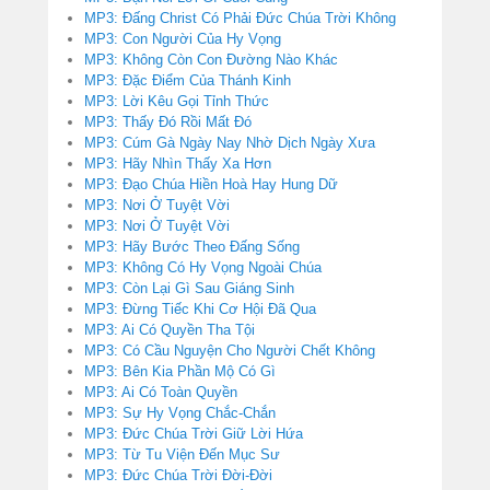
MP3: Đấng Christ Có Phải Đức Chúa Trời Không
MP3: Con Người Của Hy Vọng
MP3: Không Còn Con Đường Nào Khác
MP3: Đặc Điểm Của Thánh Kinh
MP3: Lời Kêu Gọi Tỉnh Thức
MP3: Thấy Đó Rồi Mất Đó
MP3: Cúm Gà Ngày Nay Nhờ Dịch Ngày Xưa
MP3: Hãy Nhìn Thấy Xa Hơn
MP3: Đạo Chúa Hiền Hoà Hay Hung Dữ
MP3: Nơi Ở Tuyệt Vời
MP3: Nơi Ở Tuyệt Vời
MP3: Hãy Bước Theo Đấng Sống
MP3: Không Có Hy Vọng Ngoài Chúa
MP3: Còn Lại Gì Sau Giáng Sinh
MP3: Đừng Tiếc Khi Cơ Hội Đã Qua
MP3: Ai Có Quyền Tha Tội
MP3: Có Cầu Nguyện Cho Người Chết Không
MP3: Bên Kia Phần Mộ Có Gì
MP3: Ai Có Toàn Quyền
MP3: Sự Hy Vọng Chắc-Chắn
MP3: Đức Chúa Trời Giữ Lời Hứa
MP3: Từ Tu Viện Đến Mục Sư
MP3: Đức Chúa Trời Đời-Đời