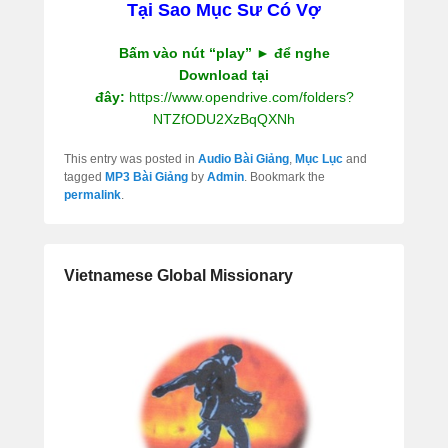
Tại Sao Mục Sư Có Vợ
Bấm vào nút “play” ► để nghe
Download tại
đây:
https://www.opendrive.com/folders?
NTZfODU2XzBqQXNh
This entry was posted in
Audio Bài Giảng
,
Mục Lục
and
tagged
MP3 Bài Giảng
by
Admin
. Bookmark the
permalink
.
Vietnamese Global Missionary