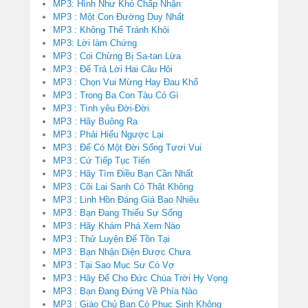
MP3: Hình Như Khó Chấp Nhận
MP3 : Một Con Đường Duy Nhất
MP3 : Không Thể Tránh Khỏi
MP3: Lời làm Chứng
MP3 : Coi Chừng Bị Sa-tan Lừa
MP3 : Để Trả Lời Hai Câu Hỏi
MP3 : Chọn Vui Mừng Hay Đau Khổ
MP3 : Trong Ba Con Tàu Có Gì
MP3 : Tình yêu Đời-Đời
MP3 : Hãy Buông Ra
MP3 : Phải Hiểu Ngược Lại
MP3 : Để Có Một Đời Sống Tươi Vui
MP3 : Cứ Tiếp Tục Tiến
MP3 : Hãy Tìm Điều Bạn Cần Nhất
MP3 : Cõi Lai Sanh Có Thật Không
MP3 : Linh Hồn Đáng Giá Bao Nhiêu
MP3 : Bạn Đang Thiếu Sự Sống
MP3 : Hãy Khám Phá Xem Nào
MP3 : Thử Luyện Để Tồn Tại
MP3 : Bạn Nhận Diện Được Chưa
MP3 : Tại Sao Mục Sư Có Vợ
MP3 : Hãy Để Cho Đức Chúa Trời Hy Vọng
MP3 : Bạn Đang Đứng Về Phía Nào
MP3 : Giáo Chủ Bạn Có Phục Sinh Không