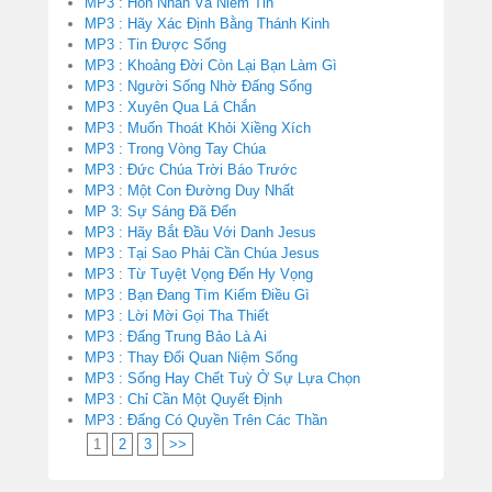
MP3 : Hôn Nhân Và Niềm Tin
MP3 : Hãy Xác Định Bằng Thánh Kinh
MP3 : Tin Được Sống
MP3 : Khoảng Đời Còn Lại Bạn Làm Gì
MP3 : Người Sống Nhờ Đấng Sống
MP3 : Xuyên Qua Lá Chắn
MP3 : Muốn Thoát Khỏi Xiềng Xích
MP3 : Trong Vòng Tay Chúa
MP3 : Đức Chúa Trời Báo Trước
MP3 : Một Con Đường Duy Nhất
MP 3: Sự Sáng Đã Đến
MP3 : Hãy Bắt Đầu Với Danh Jesus
MP3 : Tại Sao Phải Cần Chúa Jesus
MP3 : Từ Tuyệt Vọng Đến Hy Vọng
MP3 : Bạn Đang Tìm Kiếm Điều Gì
MP3 : Lời Mời Gọi Tha Thiết
MP3 : Đấng Trung Bảo Là Ai
MP3 : Thay Đổi Quan Niệm Sống
MP3 : Sống Hay Chết Tuỳ Ở Sự Lựa Chọn
MP3 : Chỉ Cần Một Quyết Định
MP3 : Đấng Có Quyền Trên Các Thần
1
2
3
>>