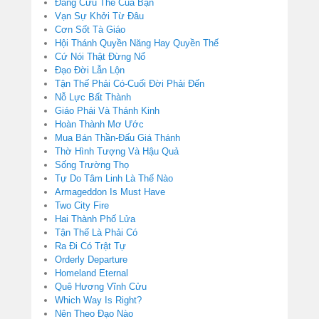
Đấng Cứu Thế Của Bạn
Vạn Sự Khởi Từ Đâu
Cơn Sốt Tà Giáo
Hội Thánh Quyền Năng Hay Quyền Thế
Cứ Nói Thật Đừng Nổ
Đạo Đời Lẫn Lộn
Tận Thế Phải Có-Cuối Đời Phải Đến
Nỗ Lực Bất Thành
Giáo Phái Và Thánh Kinh
Hoàn Thành Mơ Ước
Mua Bán Thần-Đấu Giá Thánh
Thờ Hình Tượng Và Hậu Quả
Sống Trường Thọ
Tự Do Tâm Linh Là Thế Nào
Armageddon Is Must Have
Two City Fire
Hai Thành Phố Lửa
Tận Thế Là Phải Có
Ra Đi Có Trật Tự
Orderly Departure
Homeland Eternal
Quê Hương Vĩnh Cửu
Which Way Is Right?
Nên Theo Đạo Nào