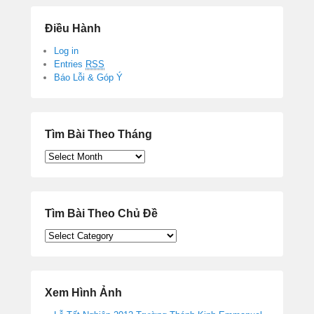
Điều Hành
Log in
Entries
RSS
Báo Lỗi & Góp Ý
Tìm Bài Theo Tháng
Tìm
Bài
Theo
Tháng
Tìm Bài Theo Chủ Đề
Tìm
Bài
Theo
Chủ
Đề
Xem Hình Ảnh