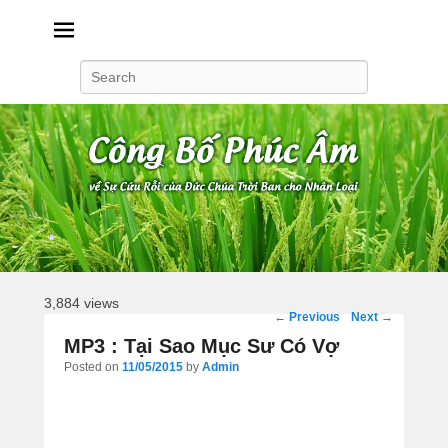
Công Bố Phúc Âm
Search
3,884 views
Post
←
Previous
Next
→
navigation
MP3 : Tại Sao Mục Sư Có Vợ
Posted on
11/05/2015
by
Admin