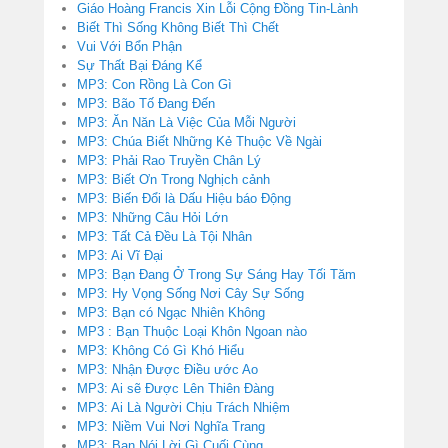
Giáo Hoàng Francis Xin Lỗi Cộng Đồng Tin-Lành
Biết Thì Sống Không Biết Thì Chết
Vui Với Bổn Phận
Sự Thất Bại Đáng Kể
MP3: Con Rồng Là Con Gì
MP3: Bão Tố Đang Đến
MP3: Ăn Năn Là Việc Của Mỗi Người
MP3: Chúa Biết Những Kẻ Thuộc Về Ngài
MP3: Phải Rao Truyền Chân Lý
MP3: Biết Ơn Trong Nghịch cảnh
MP3: Biến Đổi là Dấu Hiệu báo Động
MP3: Những Câu Hỏi Lớn
MP3: Tất Cả Đều Là Tội Nhân
MP3: Ai Vĩ Đại
MP3: Bạn Đang Ở Trong Sự Sáng Hay Tối Tăm
MP3: Hy Vọng Sống Nơi Cây Sự Sống
MP3: Bạn có Ngạc Nhiên Không
MP3 : Bạn Thuộc Loại Khôn Ngoan nào
MP3: Không Có Gì Khó Hiểu
MP3: Nhận Được Điều ước Ao
MP3: Ai sẽ Được Lên Thiên Đàng
MP3: Ai Là Người Chịu Trách Nhiệm
MP3: Niềm Vui Nơi Nghĩa Trang
MP3: Bạn Nói Lời Gì Cuối Cùng