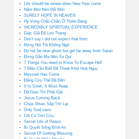
Life should be renew when New Year come
Năm Mới Nên Đổi Mới
SURELY HOPE IN HEAVEN
Hy Vọng Chắc-Chắn Ở Thiên Đàng
INCREDIBLY SPIRITUAL EXPERIENCE
Giặc Giã Đã Leo Thang
Don’t say I did not expect that from
Đừng Nói Tôi Không Ngờ
Do not be near ghost but get far away from Satan
Đừng Gần Ma Nên Xa Quỉ
7 Things You need to Know To Escape Hell
7 Điều Cần Biết Để Thoát Khỏi Hoả Ngục
Messiah Has Come
Đấng Cứu Thế Đã Đến
It Is Sown, It Must Reap
Đã Gieo Thì Phải Gặt
Jesus Coming Back
Chúa Jêsus Sắp Trở Lại
Only God save
Chỉ Có Trời Cứu
Secret Life of Peace
Bí Quyết Sống Bình An
Secret Of Getting Blessing