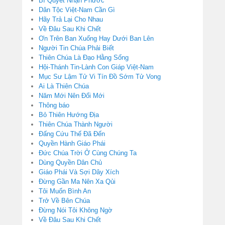
Bí Quyết Nhận Phước
Dân Tộc Việt-Nam Cần Gì
Hãy Trả Lại Cho Nhau
Về Đâu Sau Khi Chết
Ơn Trên Ban Xuống Hay Dưới Ban Lên
Người Tin Chúa Phải Biết
Thiên Chúa Là Đạo Hằng Sống
Hội-Thánh Tin-Lành Con Giáp Việt-Nam
Mục Sư Lậm Tử Vi Tín Đồ Sớm Tử Vong
Ai Là Thiên Chúa
Năm Mới Nên Đổi Mới
Thông báo
Bỏ Thiên Hướng Địa
Thiên Chúa Thành Người
Đấng Cứu Thế Đã Đến
Quyền Hành Giáo Phái
Đức Chúa Trời Ở Cùng Chúng Ta
Dùng Quyền Dân Chủ
Giáo Phái Và Sợi Dây Xích
Đừng Gần Ma Nên Xa Qủi
Tôi Muốn Bình An
Trở Về Bên Chúa
Đừng Nói Tôi Không Ngờ
Về Đâu Sau Khi Chết