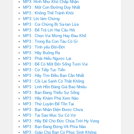
MP3: Hình Như Khó Chấp Nhận
MP3 : Một Con Đường Duy Nhất
MP3 : Không Thể Tránh Khỏi
MP3: Lời làm Chứng
MP3 : Coi Chừng Bị Sa-tan Lừa
MP3 : Để Trả Lời Hai Câu Hỏi
MP3 : Chọn Vui Mừng Hay Đau Khổ
MP3 : Trong Ba Con Tàu Có Gì
MP3 : Tình yêu Đời-Đời
MP3 : Hãy Buông Ra
MP3 : Phải Hiểu Ngược Lại
MP3 : Để Có Một Đời Sống Tươi Vui
MP3 : Cứ Tiếp Tục Tiến
MP3 : Hãy Tìm Điều Bạn Cần Nhất
MP3 : Cõi Lai Sanh Có Thật Không
MP3 : Linh Hồn Đáng Giá Bao Nhiêu
MP3 : Bạn Đang Thiếu Sự Sống
MP3 : Hãy Khám Phá Xem Nào
MP3 : Thử Luyện Để Tồn Tại
MP3 : Bạn Nhận Diện Được Chưa
MP3 : Tại Sao Mục Sư Có Vợ
MP3 : Hãy Để Cho Đức Chúa Trời Hy Vọng
MP3 : Bạn Đang Đứng Về Phía Nào
MP3 : Giáo Chủ Bạn Có Phục Sinh Không