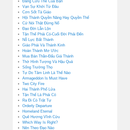
Đấng Cứu Thế Của Bạn
Vạn Sự Khởi Từ Đâu
Cơn Sốt Tà Giáo
Hội Thánh Quyền Năng Hay Quyền Thế
Cứ Nói Thật Đừng Nổ
Đạo Đời Lẫn Lộn
Tận Thế Phải Có-Cuối Đời Phải Đến
Nỗ Lực Bất Thành
Giáo Phái Và Thánh Kinh
Hoàn Thành Mơ Ước
Mua Bán Thần-Đấu Giá Thánh
Thờ Hình Tượng Và Hậu Quả
Sống Trường Thọ
Tự Do Tâm Linh Là Thế Nào
Armageddon Is Must Have
Two City Fire
Hai Thành Phố Lửa
Tận Thế Là Phải Có
Ra Đi Có Trật Tự
Orderly Departure
Homeland Eternal
Quê Hương Vĩnh Cửu
Which Way Is Right?
Nên Theo Đạo Nào