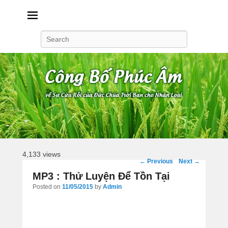
Công Bố Phúc Âm
Search
4,133 views
Post
←
Previous
Next
→
navigation
MP3 : Thử Luyện Để Tồn Tại
Posted on
11/05/2015
by
Admin