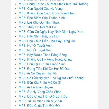
MP3: Đấng Christ Có Phải Đức Chúa Trời Không
MP3: Con Người Của Hy Vọng
MP3: Không Còn Con Đường Nào Khác
MP3: Đặc Điểm Của Thánh Kinh
MP3: Lời Kêu Gọi Tỉnh Thức
MP3: Thấy Đó Rồi Mất Đó
MP3: Cúm Gà Ngày Nay Nhờ Dịch Ngày Xưa
MP3: Hãy Nhìn Thấy Xa Hơn
MP3: Đạo Chúa Hiền Hoà Hay Hung Dữ
MP3: Nơi Ở Tuyệt Vời
MP3: Nơi Ở Tuyệt Vời
MP3: Hãy Bước Theo Đấng Sống
MP3: Không Có Hy Vọng Ngoài Chúa
MP3: Còn Lại Gì Sau Giáng Sinh
MP3: Đừng Tiếc Khi Cơ Hội Đã Qua
MP3: Ai Có Quyền Tha Tội
MP3: Có Cầu Nguyện Cho Người Chết Không
MP3: Bên Kia Phần Mộ Có Gì
MP3: Ai Có Toàn Quyền
MP3: Sự Hy Vọng Chắc-Chắn
MP3: Đức Chúa Trời Giữ Lời Hứa
MP3: Từ Tu Viện Đến Mục Sư
MP3: Đức Chúa Trời Đời-Đời