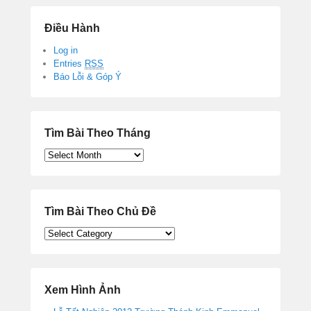
Điều Hành
Log in
Entries
RSS
Báo Lỗi & Góp Ý
Tìm Bài Theo Tháng
Tìm
Bài
Theo
Tháng
Tìm Bài Theo Chủ Đề
Tìm
Bài
Theo
Chủ
Đề
Xem Hình Ảnh