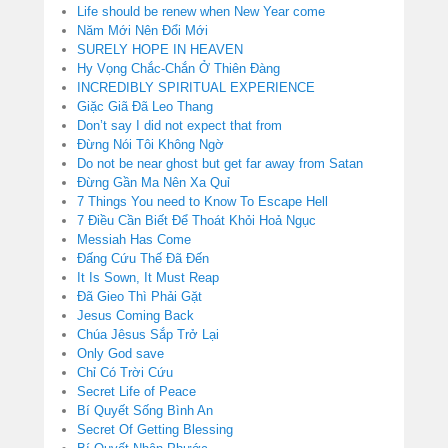
Life should be renew when New Year come
Năm Mới Nên Đổi Mới
SURELY HOPE IN HEAVEN
Hy Vọng Chắc-Chắn Ở Thiên Đàng
INCREDIBLY SPIRITUAL EXPERIENCE
Giặc Giã Đã Leo Thang
Don’t say I did not expect that from
Đừng Nói Tôi Không Ngờ
Do not be near ghost but get far away from Satan
Đừng Gần Ma Nên Xa Quỉ
7 Things You need to Know To Escape Hell
7 Điều Cần Biết Để Thoát Khỏi Hoả Ngục
Messiah Has Come
Đấng Cứu Thế Đã Đến
It Is Sown, It Must Reap
Đã Gieo Thì Phải Gặt
Jesus Coming Back
Chúa Jêsus Sắp Trở Lại
Only God save
Chỉ Có Trời Cứu
Secret Life of Peace
Bí Quyết Sống Bình An
Secret Of Getting Blessing