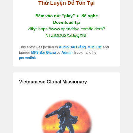
Thử Luyện Để Tồn Tại
Bấm vào nút “play” ► để nghe
Download tại
đây:
https://www.opendrive.com/folders?
NTZfODU2XzBqQXNh
This entry was posted in
Audio Bài Giảng
,
Mục Lục
and
tagged
MP3 Bài Giảng
by
Admin
. Bookmark the
permalink
.
Vietnamese Global Missionary