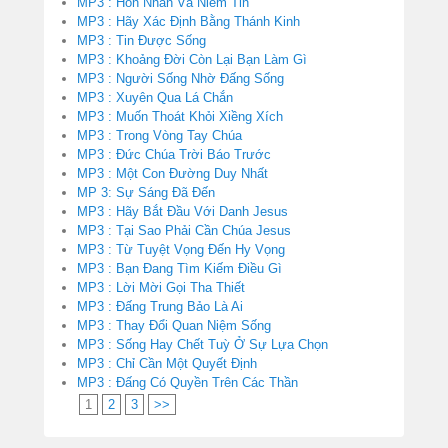
MP3 : Hôn Nhân Và Niềm Tin
MP3 : Hãy Xác Định Bằng Thánh Kinh
MP3 : Tin Được Sống
MP3 : Khoảng Đời Còn Lại Bạn Làm Gì
MP3 : Người Sống Nhờ Đấng Sống
MP3 : Xuyên Qua Lá Chắn
MP3 : Muốn Thoát Khỏi Xiềng Xích
MP3 : Trong Vòng Tay Chúa
MP3 : Đức Chúa Trời Báo Trước
MP3 : Một Con Đường Duy Nhất
MP 3: Sự Sáng Đã Đến
MP3 : Hãy Bắt Đầu Với Danh Jesus
MP3 : Tại Sao Phải Cần Chúa Jesus
MP3 : Từ Tuyệt Vọng Đến Hy Vọng
MP3 : Bạn Đang Tìm Kiếm Điều Gì
MP3 : Lời Mời Gọi Tha Thiết
MP3 : Đấng Trung Bảo Là Ai
MP3 : Thay Đổi Quan Niệm Sống
MP3 : Sống Hay Chết Tuỳ Ở Sự Lựa Chọn
MP3 : Chỉ Cần Một Quyết Định
MP3 : Đấng Có Quyền Trên Các Thần
1
2
3
>>