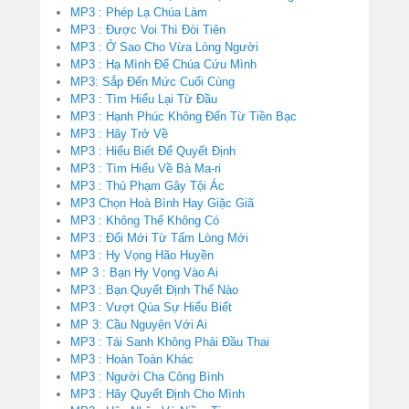
MP3 : Phép Lạ Chúa Làm
MP3 : Được Voi Thì Đòi Tiên
MP3 : Ở Sao Cho Vừa Lòng Người
MP3 : Hạ Mình Để Chúa Cứu Mình
MP3: Sắp Đến Mức Cuối Cùng
MP3 : Tìm Hiểu Lại Từ Đầu
MP3 : Hạnh Phúc Không Đến Từ Tiền Bạc
MP3 : Hãy Trở Về
MP3 : Hiểu Biết Để Quyết Định
MP3 : Tìm Hiểu Về Bà Ma-ri
MP3 : Thủ Phạm Gây Tội Ác
MP3 Chọn Hoà Bình Hay Giặc Giã
MP3 : Không Thể Không Có
MP3 : Đổi Mới Từ Tấm Lòng Mới
MP3 : Hy Vọng Hão Huyền
MP 3 : Bạn Hy Vọng Vào Ai
MP3 : Bạn Quyết Định Thế Nào
MP3 : Vượt Qúa Sự Hiểu Biết
MP 3: Cầu Nguyện Với Ai
MP3 : Tái Sanh Không Phải Đầu Thai
MP3 : Hoàn Toàn Khác
MP3 : Người Cha Công Bình
MP3 : Hãy Quyết Định Cho Mình