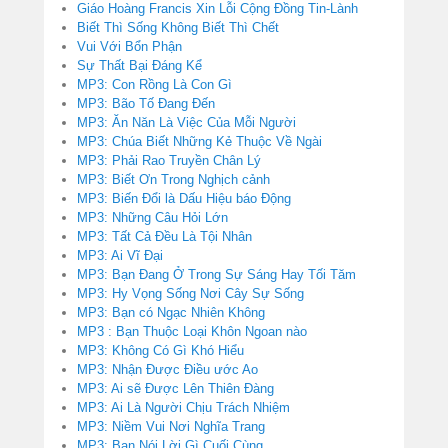
Giáo Hoàng Francis Xin Lỗi Cộng Đồng Tin-Lành
Biết Thì Sống Không Biết Thì Chết
Vui Với Bổn Phận
Sự Thất Bại Đáng Kể
MP3: Con Rồng Là Con Gì
MP3: Bão Tố Đang Đến
MP3: Ăn Năn Là Việc Của Mỗi Người
MP3: Chúa Biết Những Kẻ Thuộc Về Ngài
MP3: Phải Rao Truyền Chân Lý
MP3: Biết Ơn Trong Nghịch cảnh
MP3: Biến Đổi là Dấu Hiệu báo Động
MP3: Những Câu Hỏi Lớn
MP3: Tất Cả Đều Là Tội Nhân
MP3: Ai Vĩ Đại
MP3: Bạn Đang Ở Trong Sự Sáng Hay Tối Tăm
MP3: Hy Vọng Sống Nơi Cây Sự Sống
MP3: Bạn có Ngạc Nhiên Không
MP3 : Bạn Thuộc Loại Khôn Ngoan nào
MP3: Không Có Gì Khó Hiểu
MP3: Nhận Được Điều ước Ao
MP3: Ai sẽ Được Lên Thiên Đàng
MP3: Ai Là Người Chịu Trách Nhiệm
MP3: Niềm Vui Nơi Nghĩa Trang
MP3: Bạn Nói Lời Gì Cuối Cùng