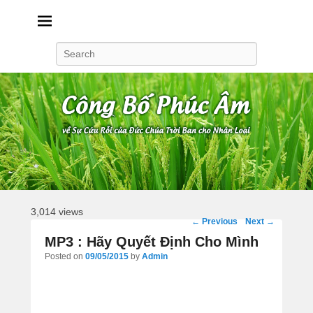
Công Bố Phúc Âm
Search
3,014 views
Post
←
Previous
Next
→
navigation
MP3 : Hãy Quyết Định Cho Mình
Posted on
09/05/2015
by
Admin