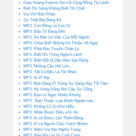
Giáo Hoàng Francis Xin Lỗi Cộng Đồng Tin-Lành
Biết Thì Sống Không Biết Thì Chết
Vui Với Bổn Phận
Sự Thất Bại Đáng Kể
MP3: Con Rồng Là Con Gì
MP3: Bão Tố Đang Đến
MP3: Ăn Năn Là Việc Của Mỗi Người
MP3: Chúa Biết Những Kẻ Thuộc Về Ngài
MP3: Phải Rao Truyền Chân Lý
MP3: Biết Ơn Trong Nghịch cảnh
MP3: Biến Đổi là Dấu Hiệu báo Động
MP3: Những Câu Hỏi Lớn
MP3: Tất Cả Đều Là Tội Nhân
MP3: Ai Vĩ Đại
MP3: Bạn Đang Ở Trong Sự Sáng Hay Tối Tăm
MP3: Hy Vọng Sống Nơi Cây Sự Sống
MP3: Bạn có Ngạc Nhiên Không
MP3 : Bạn Thuộc Loại Khôn Ngoan nào
MP3: Không Có Gì Khó Hiểu
MP3: Nhận Được Điều ước Ao
MP3: Ai sẽ Được Lên Thiên Đàng
MP3: Ai Là Người Chịu Trách Nhiệm
MP3: Niềm Vui Nơi Nghĩa Trang
MP3: Bạn Nói Lời Gì Cuối Cùng