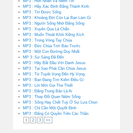
MP3 : Hôn Nhân Và Niềm Tin
MP3 : Hãy Xác Định Bằng Thánh Kinh
MP3 : Tin Được Sống
MP3 : Khoảng Đời Còn Lại Bạn Làm Gì
MP3 : Người Sống Nhờ Đấng Sống
MP3 : Xuyên Qua Lá Chắn
MP3 : Muốn Thoát Khỏi Xiềng Xích
MP3 : Trong Vòng Tay Chúa
MP3 : Đức Chúa Trời Báo Trước
MP3 : Một Con Đường Duy Nhất
MP 3: Sự Sáng Đã Đến
MP3 : Hãy Bắt Đầu Với Danh Jesus
MP3 : Tại Sao Phải Cần Chúa Jesus
MP3 : Từ Tuyệt Vọng Đến Hy Vọng
MP3 : Bạn Đang Tìm Kiếm Điều Gì
MP3 : Lời Mời Gọi Tha Thiết
MP3 : Đấng Trung Bảo Là Ai
MP3 : Thay Đổi Quan Niệm Sống
MP3 : Sống Hay Chết Tuỳ Ở Sự Lựa Chọn
MP3 : Chỉ Cần Một Quyết Định
MP3 : Đấng Có Quyền Trên Các Thần
1
2
3
>>