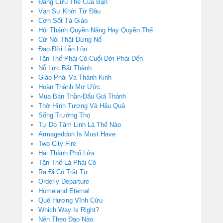
Đấng Cứu Thế Của Bạn
Vạn Sự Khởi Từ Đâu
Cơn Sốt Tà Giáo
Hội Thánh Quyền Năng Hay Quyền Thế
Cứ Nói Thật Đừng Nổ
Đạo Đời Lẫn Lộn
Tận Thế Phải Có-Cuối Đời Phải Đến
Nỗ Lực Bất Thành
Giáo Phái Và Thánh Kinh
Hoàn Thành Mơ Ước
Mua Bán Thần-Đấu Giá Thánh
Thờ Hình Tượng Và Hậu Quả
Sống Trường Thọ
Tự Do Tâm Linh Là Thế Nào
Armageddon Is Must Have
Two City Fire
Hai Thành Phố Lửa
Tận Thế Là Phải Có
Ra Đi Có Trật Tự
Orderly Departure
Homeland Eternal
Quê Hương Vĩnh Cửu
Which Way Is Right?
Nên Theo Đạo Nào