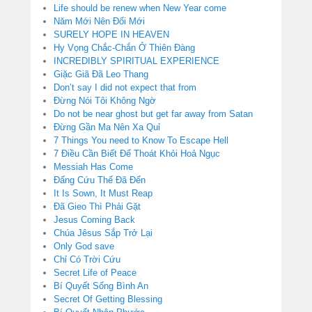
Life should be renew when New Year come
Năm Mới Nên Đổi Mới
SURELY HOPE IN HEAVEN
Hy Vọng Chắc-Chắn Ở Thiên Đàng
INCREDIBLY SPIRITUAL EXPERIENCE
Giặc Giã Đã Leo Thang
Don’t say I did not expect that from
Đừng Nói Tôi Không Ngờ
Do not be near ghost but get far away from Satan
Đừng Gần Ma Nên Xa Quỉ
7 Things You need to Know To Escape Hell
7 Điều Cần Biết Để Thoát Khỏi Hoả Ngục
Messiah Has Come
Đấng Cứu Thế Đã Đến
It Is Sown, It Must Reap
Đã Gieo Thì Phải Gặt
Jesus Coming Back
Chúa Jêsus Sắp Trở Lại
Only God save
Chỉ Có Trời Cứu
Secret Life of Peace
Bí Quyết Sống Bình An
Secret Of Getting Blessing