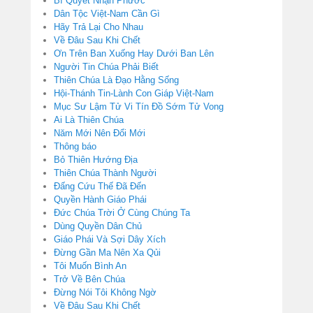
Bí Quyết Nhận Phước
Dân Tộc Việt-Nam Cần Gì
Hãy Trả Lại Cho Nhau
Về Đâu Sau Khi Chết
Ơn Trên Ban Xuống Hay Dưới Ban Lên
Người Tin Chúa Phải Biết
Thiên Chúa Là Đạo Hằng Sống
Hội-Thánh Tin-Lành Con Giáp Việt-Nam
Mục Sư Lậm Tử Vi Tín Đồ Sớm Tử Vong
Ai Là Thiên Chúa
Năm Mới Nên Đổi Mới
Thông báo
Bỏ Thiên Hướng Địa
Thiên Chúa Thành Người
Đấng Cứu Thế Đã Đến
Quyền Hành Giáo Phái
Đức Chúa Trời Ở Cùng Chúng Ta
Dùng Quyền Dân Chủ
Giáo Phái Và Sợi Dây Xích
Đừng Gần Ma Nên Xa Qủi
Tôi Muốn Bình An
Trở Về Bên Chúa
Đừng Nói Tôi Không Ngờ
Về Đâu Sau Khi Chết