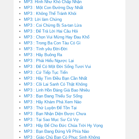
MP3: Hình Như Khó Chấp Nhận
MP3 : Một Con Đường Duy Nhất
MP3 : Không Thể Tránh Khỏi
MP3: Lời làm Chứng
MP3 : Coi Chừng Bị Sa-tan Lừa
MP3 : Để Trả Lời Hai Câu Hỏi
MP3 : Chọn Vui Mừng Hay Đau Khổ
MP3 : Trong Ba Con Tàu Có Gì
MP3 : Tình yêu Đời-Đời
MP3 : Hãy Buông Ra
MP3 : Phải Hiểu Ngược Lại
MP3 : Để Có Một Đời Sống Tươi Vui
MP3 : Cứ Tiếp Tục Tiến
MP3 : Hãy Tìm Điều Bạn Cần Nhất
MP3 : Cõi Lai Sanh Có Thật Không
MP3 : Linh Hồn Đáng Giá Bao Nhiêu
MP3 : Bạn Đang Thiếu Sự Sống
MP3 : Hãy Khám Phá Xem Nào
MP3 : Thử Luyện Để Tồn Tại
MP3 : Bạn Nhận Diện Được Chưa
MP3 : Tại Sao Mục Sư Có Vợ
MP3 : Hãy Để Cho Đức Chúa Trời Hy Vọng
MP3 : Bạn Đang Đứng Về Phía Nào
MP3 : Giáo Chủ Bạn Có Phục Sinh Không