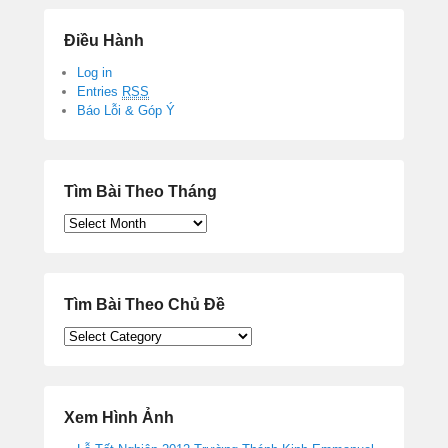
Điều Hành
Log in
Entries
RSS
Báo Lỗi & Góp Ý
Tìm Bài Theo Tháng
Tìm
Bài
Theo
Tháng
Tìm Bài Theo Chủ Đề
Tìm
Bài
Theo
Chủ
Đề
Xem Hình Ảnh