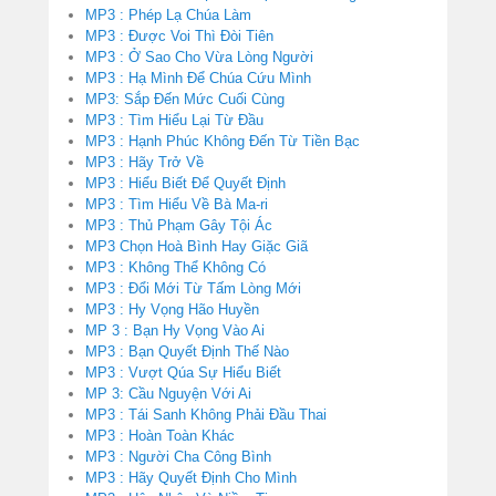
MP3 : Phép Lạ Chúa Làm
MP3 : Được Voi Thì Đòi Tiên
MP3 : Ở Sao Cho Vừa Lòng Người
MP3 : Hạ Mình Để Chúa Cứu Mình
MP3: Sắp Đến Mức Cuối Cùng
MP3 : Tìm Hiểu Lại Từ Đầu
MP3 : Hạnh Phúc Không Đến Từ Tiền Bạc
MP3 : Hãy Trở Về
MP3 : Hiểu Biết Để Quyết Định
MP3 : Tìm Hiểu Về Bà Ma-ri
MP3 : Thủ Phạm Gây Tội Ác
MP3 Chọn Hoà Bình Hay Giặc Giã
MP3 : Không Thể Không Có
MP3 : Đổi Mới Từ Tấm Lòng Mới
MP3 : Hy Vọng Hão Huyền
MP 3 : Bạn Hy Vọng Vào Ai
MP3 : Bạn Quyết Định Thế Nào
MP3 : Vượt Qúa Sự Hiểu Biết
MP 3: Cầu Nguyện Với Ai
MP3 : Tái Sanh Không Phải Đầu Thai
MP3 : Hoàn Toàn Khác
MP3 : Người Cha Công Bình
MP3 : Hãy Quyết Định Cho Mình