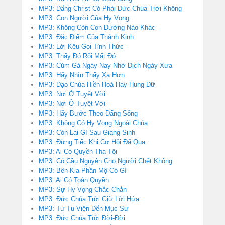
MP3: Đấng Christ Có Phải Đức Chúa Trời Không
MP3: Con Người Của Hy Vọng
MP3: Không Còn Con Đường Nào Khác
MP3: Đặc Điểm Của Thánh Kinh
MP3: Lời Kêu Gọi Tỉnh Thức
MP3: Thấy Đó Rồi Mất Đó
MP3: Cúm Gà Ngày Nay Nhờ Dịch Ngày Xưa
MP3: Hãy Nhìn Thấy Xa Hơn
MP3: Đạo Chúa Hiền Hoà Hay Hung Dữ
MP3: Nơi Ở Tuyệt Vời
MP3: Nơi Ở Tuyệt Vời
MP3: Hãy Bước Theo Đấng Sống
MP3: Không Có Hy Vọng Ngoài Chúa
MP3: Còn Lại Gì Sau Giáng Sinh
MP3: Đừng Tiếc Khi Cơ Hội Đã Qua
MP3: Ai Có Quyền Tha Tội
MP3: Có Cầu Nguyện Cho Người Chết Không
MP3: Bên Kia Phần Mộ Có Gì
MP3: Ai Có Toàn Quyền
MP3: Sự Hy Vọng Chắc-Chắn
MP3: Đức Chúa Trời Giữ Lời Hứa
MP3: Từ Tu Viện Đến Mục Sư
MP3: Đức Chúa Trời Đời-Đời