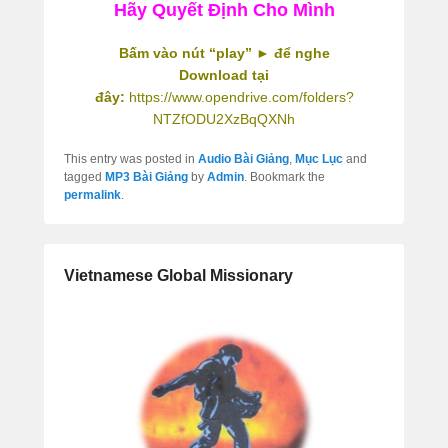
Hãy Quyết Định Cho Mình
Bấm vào nút “play” ► để nghe
Download tại
đây:
https://www.opendrive.com/folders?
NTZfODU2XzBqQXNh
This entry was posted in
Audio Bài Giảng
,
Mục Lục
and
tagged
MP3 Bài Giảng
by
Admin
. Bookmark the
permalink
.
Vietnamese Global Missionary